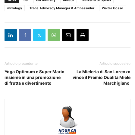
TAGS
bar
bar industry
horeca
Mercanti di Spirits
mixology
Trade Advocacy Manager & Ambassador
Walter Gosso
Articolo precedente
Articolo succesivo
Yoga Optimum e Super Mario
La Mieleria di San Lorenzo
insieme in una promozione
vince il Premio Qualità Miele
di frutta e divertimento
Marchigiano