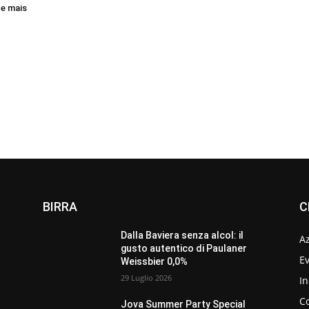
 e mais
BIRRA
C
Dalla Baviera senza alcol: il
A
gusto autentico di Paulaner
Ev
Weissbier 0,0%
29 Luglio 2026
In
C
Jova Summer Party Special