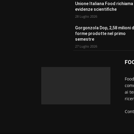
Unione Italiana Food richiama 
evidenze scientifiche
28 Luglio 2026
Gorgonzola Dop, 2,58 milioni d
forme prodotte nel primo
semestre
27 Luglio 2026
FO
Food
comu
ai t
rice
Cont