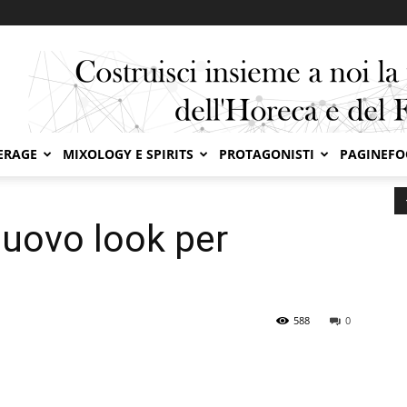
ERAGE
MIXOLOGY E SPIRITS
PROTAGONISTI
PAGINEF
oFood
nuovo look per
588
0