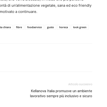
bontà di un’alimentazione vegetale, sana ed eco friendly
 motivato a continuare.
ta chiara
fibre
foodservice
gusto
horeca
look green
Articolo succesivo
Kellanova Italia promuove un ambiente
lavorativo sempre più inclusivo e sicuro