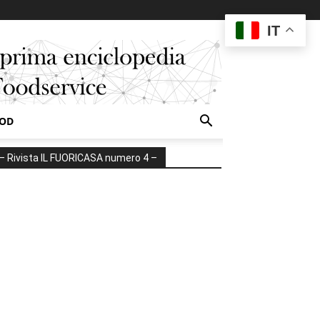
IT
OOD
– Rivista IL FUORICASA numero 4 –