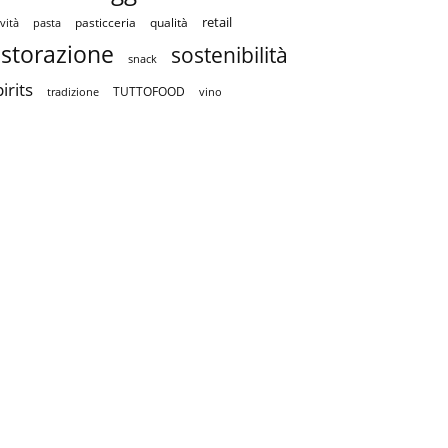
retail
pasticceria
qualità
vità
pasta
istorazione
sostenibilità
snack
irits
TUTTOFOOD
tradizione
vino