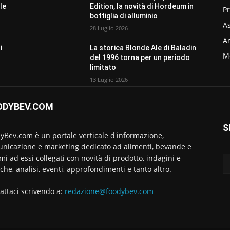
le
Edition, la novità di Hordeum in
P
bottiglia di alluminio
As
28 Luglio 2026
Am
i
La storica Blonde Ale di Baladin
M
del 1996 torna per un periodo
limitato
13 Luglio 2026
ODYBEV.COM
S
yBev.com è un portale verticale d'informazione,
nicazione e marketing dedicato ad alimenti, bevande e
emi ad essi collegati con novità di prodotto, indagini e
rche, analisi, eventi, approfondimenti e tanto altro.
attaci scrivendo a:
redazione@foodybev.com