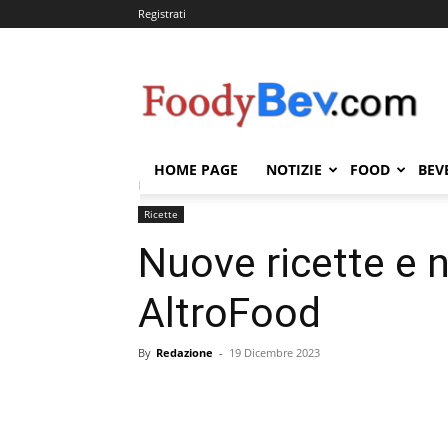
Registrati
FOODYBEV.COM
HOME PAGE
NOTIZIE
FOOD
BEV
Home
Ricette
Nuove ricette e nuovo look per Altr
Ricette
Nuove ricette e 
AltroFood
By
Redazione
-
19 Dicembre 2023
Condividi