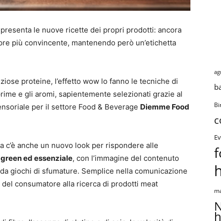
, presenta le nuove ricette dei propri prodotti: ancora
pre più convincente, mantenendo però un’etichetta
ag
eziose proteine, l’effetto wow lo fanno le tecniche di
b
prime e gli aromi, sapientemente selezionati grazie al
Bi
ensoriale per il settore Food & Beverage
Diemme Food
c
Ev
ta c’è anche un nuovo look per rispondere alle
f
 green ed essenziale
, con l’immagine del contenuto
 da giochi di sfumature. Semplice nella comunicazione
ne del consumatore alla ricerca di prodotti meat
ma
N
h