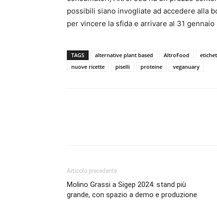
possibili siano invogliate ad accedere alla 
per vincere la sfida e arrivare al 31 gennaio
TAGS
alternative plant based
AltroFood
etichet
nuove ricette
piselli
proteine
veganuary
Condividi
Articolo precedente
Molino Grassi a Sigep 2024: stand più
grande, con spazio a demo e produzione