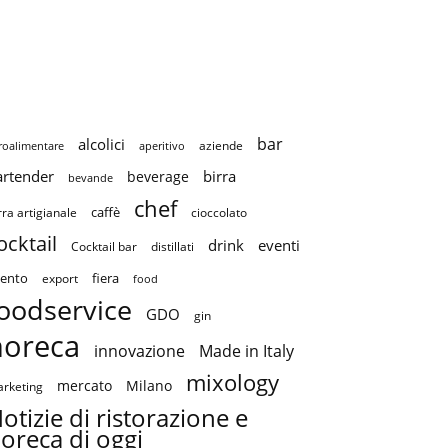
bar
alcolici
aziende
roalimentare
aperitivo
artender
birra
beverage
bevande
chef
caffè
cioccolato
rra artigianale
ocktail
drink
eventi
Cocktail bar
distillati
ento
fiera
export
food
oodservice
GDO
gin
horeca
innovazione
Made in Italy
mixology
mercato
Milano
rketing
otizie di ristorazione e
oreca di oggi