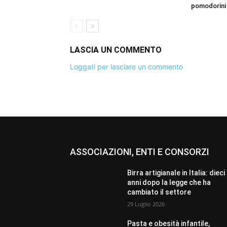
pomodorini
LASCIA UN COMMENTO
Loggati per lasciare un commento
ASSOCIAZIONI, ENTI E CONSORZI
Birra artigianale in Italia: dieci
anni dopo la legge che ha
cambiato il settore
29 Luglio 2026
Pasta e obesità infantile,