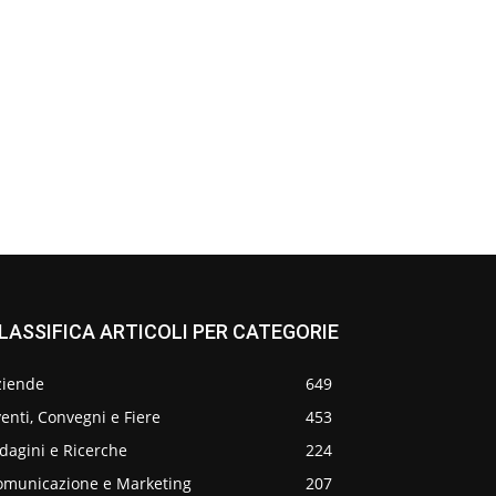
LASSIFICA ARTICOLI PER CATEGORIE
ziende
649
enti, Convegni e Fiere
453
dagini e Ricerche
224
omunicazione e Marketing
207