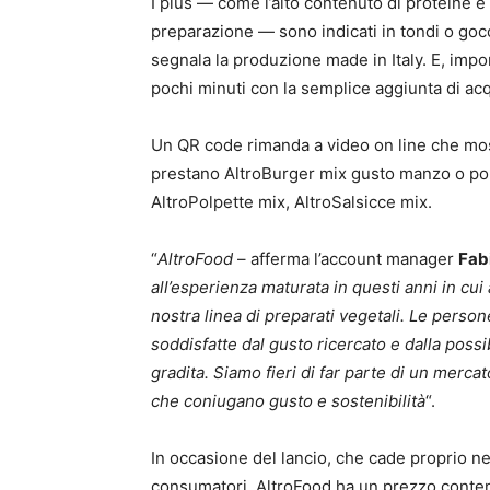
I plus — come l’alto contenuto di proteine e di
preparazione — sono indicati in tondi o gocc
segnala la produzione made in Italy. E, impo
pochi minuti con la semplice aggiunta di acqu
Un QR code rimanda a video on line che mostr
prestano AltroBurger mix gusto manzo o poll
AltroPolpette mix, AltroSalsicce mix.
“
AltroFood
– afferma l’account manager
Fab
all’esperienza maturata in questi anni in cui 
nostra linea di preparati vegetali. Le pers
soddisfatte dal gusto ricercato e dalla poss
gradita. Siamo fieri di far parte di un merca
che coniugano gusto e sostenibilità
“.
In occasione del lancio, che cade proprio n
consumatori, AltroFood ha un prezzo conten