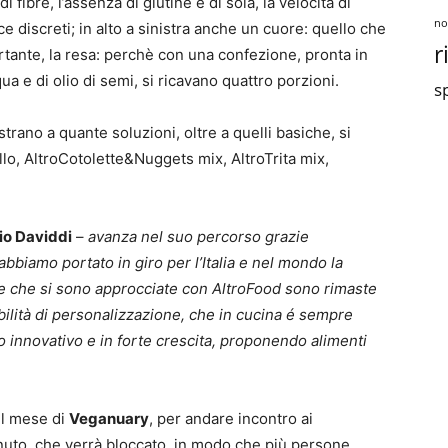
 fibre, l’assenza di glutine e di soia, la velocità di
no
e discreti; in alto a sinistra anche un cuore: quello che
r
rtante, la resa: perchè con una confezione, pronta in
a e di olio di semi, si ricavano quattro porzioni.
sp
ano a quante soluzioni, oltre a quelli basiche, si
o, AltroCotolette&Nuggets mix, AltroTrita mix,
io Daviddi
–
avanza nel suo percorso grazie
abbiamo portato in giro per l’Italia e nel mondo la
one che si sono approcciate con AltroFood sono rimaste
ibilità di personalizzazione, che in cucina é sempre
to innovativo e in forte crescita, proponendo alimenti
el mese di
Veganuary
, per andare incontro ai
uto, che verrà bloccato, in modo che più persone