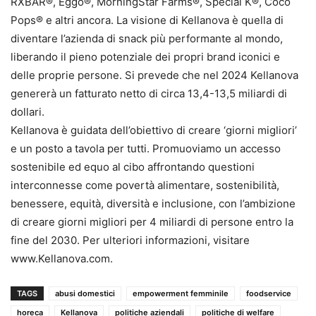
RXBAR®, Eggo®, MorningStar Farms®, Special K®, Coco
Pops® e altri ancora. La visione di Kellanova è quella di
diventare l’azienda di snack più performante al mondo,
liberando il pieno potenziale dei propri brand iconici e
delle proprie persone. Si prevede che nel 2024 Kellanova
genererà un fatturato netto di circa 13,4-13,5 miliardi di
dollari.
Kellanova è guidata dell’obiettivo di creare ‘giorni migliori’
e un posto a tavola per tutti. Promuoviamo un accesso
sostenibile ed equo al cibo affrontando questioni
interconnesse come povertà alimentare, sostenibilità,
benessere, equità, diversità e inclusione, con l’ambizione
di creare giorni migliori per 4 miliardi di persone entro la
fine del 2030. Per ulteriori informazioni, visitare
www.Kellanova.com.
TAGS
abusi domestici
empowerment femminile
foodservice
horeca
Kellanova
politiche aziendali
politiche di welfare