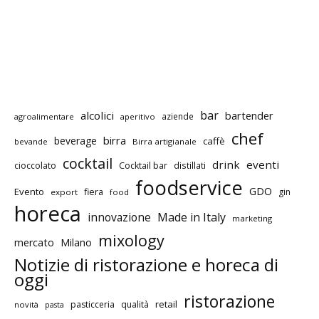
bar
alcolici
bartender
aziende
agroalimentare
aperitivo
chef
birra
beverage
caffè
bevande
Birra artigianale
cocktail
drink
eventi
cioccolato
Cocktail bar
distillati
foodservice
GDO
Evento
fiera
gin
export
food
horeca
innovazione
Made in Italy
marketing
mixology
mercato
Milano
Notizie di ristorazione e horeca di
oggi
ristorazione
retail
pasticceria
qualità
novità
pasta