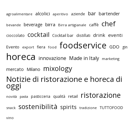
bar
alcolici
bartender
aziende
agroalimentare
aperitivo
chef
birra
beverage
caffè
bevande
Birra artigianale
cocktail
drink
eventi
cioccolato
Cocktail bar
distillati
foodservice
GDO
Evento
fiera
gin
export
food
horeca
innovazione
Made in Italy
marketing
mixology
mercato
Milano
Notizie di ristorazione e horeca di
oggi
ristorazione
retail
pasticceria
qualità
novità
pasta
sostenibilità
spirits
TUTTOFOOD
snack
tradizione
vino