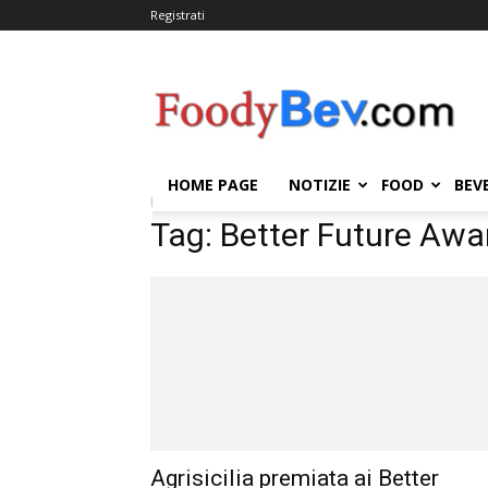
Registrati
FOODYBEV.COM
HOME PAGE
NOTIZIE
FOOD
BEV
Home
Tags
Better Future Awards
Tag: Better Future Awa
Agrisicilia premiata ai Better