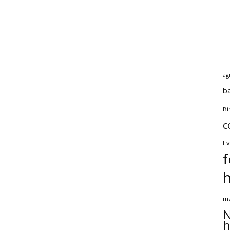
ag
b
Bi
c
Ev
f
ma
N
h