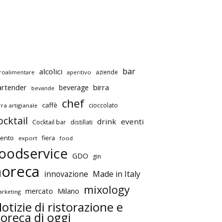
bar
alcolici
aziende
roalimentare
aperitivo
artender
birra
beverage
bevande
chef
caffè
cioccolato
rra artigianale
ocktail
drink
eventi
Cocktail bar
distillati
ento
fiera
export
food
oodservice
GDO
gin
horeca
innovazione
Made in Italy
mixology
mercato
Milano
rketing
otizie di ristorazione e
oreca di oggi