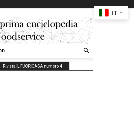
IT
OD
– Rivista IL FUORICASA numero 4 –