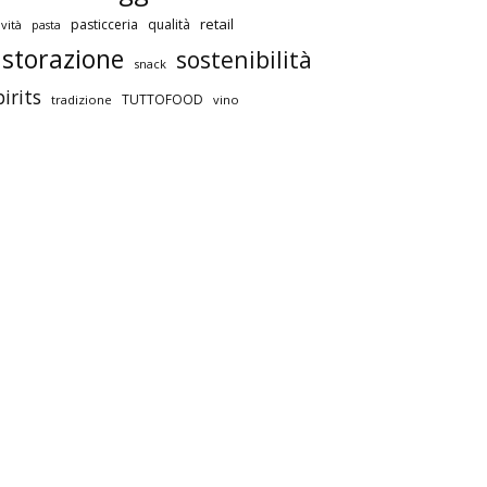
retail
pasticceria
qualità
vità
pasta
istorazione
sostenibilità
snack
pirits
TUTTOFOOD
tradizione
vino