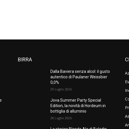
BIRRA
C
Dalla Baviera senza alcol: il gusto
A
autentico di Paulaner Weissbier
Ev
0,0%
29 Luglio 2026
In
C
ne
Jova Summer Party Special
Edition, la novità di Hordeum in
Pr
bottiglia di alluminio
As
28 Luglio 2026
Am