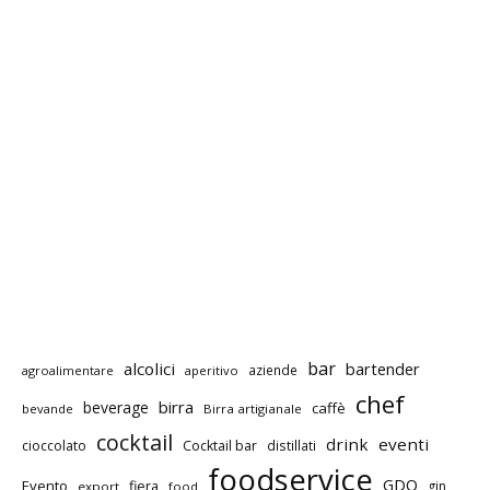
bar
alcolici
bartender
aziende
agroalimentare
aperitivo
chef
birra
beverage
caffè
bevande
Birra artigianale
cocktail
drink
eventi
cioccolato
Cocktail bar
distillati
foodservice
GDO
Evento
fiera
gin
export
food