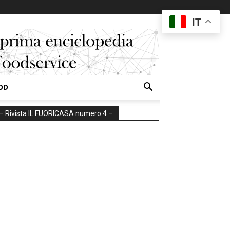
IT
OD
– Rivista IL FUORICASA numero 4 –