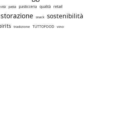
retail
pasticceria
qualità
vità
pasta
istorazione
sostenibilità
snack
pirits
TUTTOFOOD
tradizione
vino