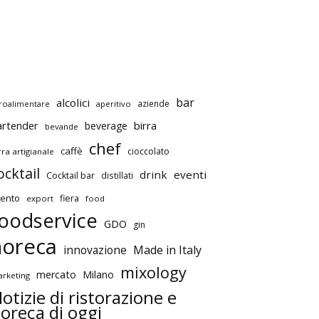
bar
alcolici
aziende
roalimentare
aperitivo
artender
birra
beverage
bevande
chef
caffè
cioccolato
rra artigianale
ocktail
drink
eventi
Cocktail bar
distillati
ento
fiera
export
food
oodservice
GDO
gin
horeca
innovazione
Made in Italy
mixology
mercato
Milano
rketing
otizie di ristorazione e
oreca di oggi