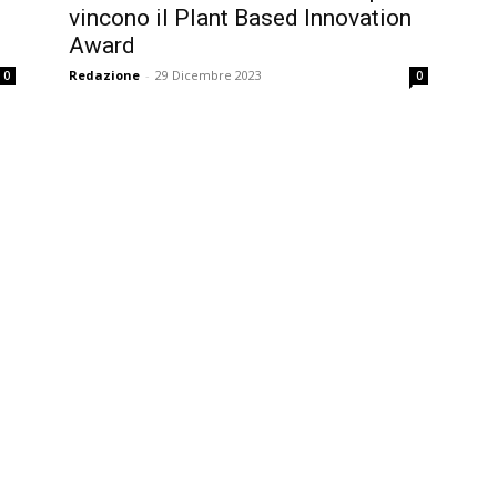
vincono il Plant Based Innovation
Award
Redazione
-
29 Dicembre 2023
0
0