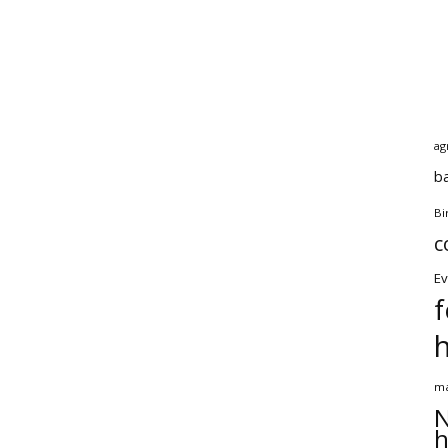
ag
b
Bi
c
Ev
f
ma
N
h