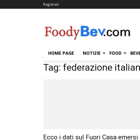
Registrati
FOODYBEV.COM
HOME PAGE
NOTIZIE
FOOD
BEV
Home
Tags
Federazione italiana distributori hor
Tag: federazione italia
Ecco i dati sul Fuori Casa emersi