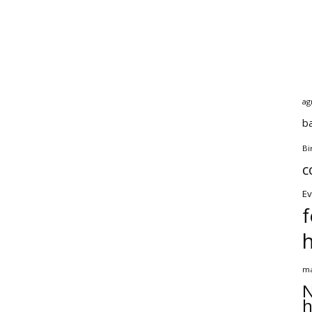
ag
b
Bi
c
Ev
f
ma
N
h