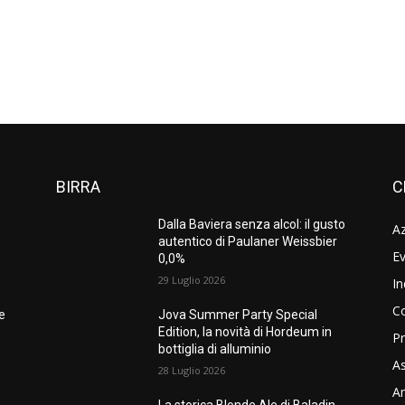
BIRRA
C
Dalla Baviera senza alcol: il gusto
A
autentico di Paulaner Weissbier
Ev
0,0%
29 Luglio 2026
In
C
ne
Jova Summer Party Special
Edition, la novità di Hordeum in
Pr
bottiglia di alluminio
As
28 Luglio 2026
Am