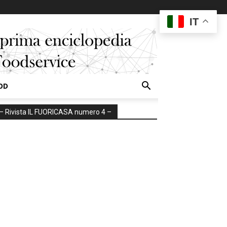
IT
OD
– Rivista IL FUORICASA numero 4 –