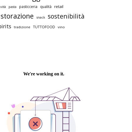
retail
pasticceria
qualità
vità
pasta
istorazione
sostenibilità
snack
pirits
TUTTOFOOD
tradizione
vino