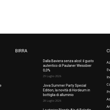
BIRRA
C
Dalla Baviera senza alcol: il gusto
A
autentico di Paulaner Weissbier
Ev
0,0%
29 Luglio 2026
In
C
ne
Jova Summer Party Special
Edition, la novità di Hordeum in
Pr
bottiglia di alluminio
As
28 Luglio 2026
Am