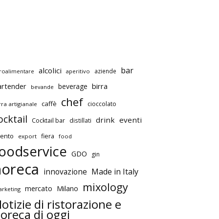
bar
alcolici
aziende
roalimentare
aperitivo
artender
birra
beverage
bevande
chef
caffè
cioccolato
rra artigianale
ocktail
drink
eventi
Cocktail bar
distillati
ento
fiera
export
food
oodservice
GDO
gin
horeca
innovazione
Made in Italy
mixology
mercato
Milano
rketing
otizie di ristorazione e
oreca di oggi