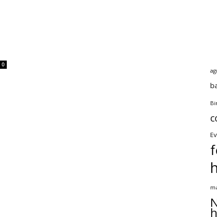
0
ag
b
Bi
c
Ev
f
ma
N
h