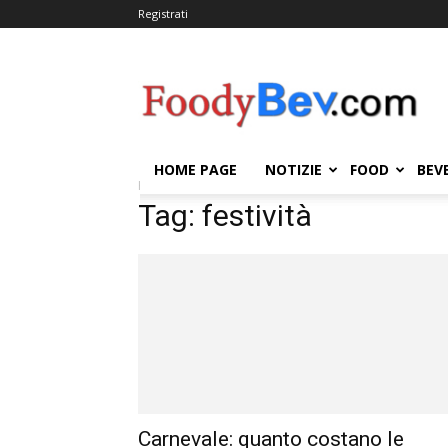
Registrati
FOODYBEV.COM
HOME PAGE
NOTIZIE
FOOD
BEV
Home
Tags
Festività
Tag: festività
Carnevale: quanto costano le