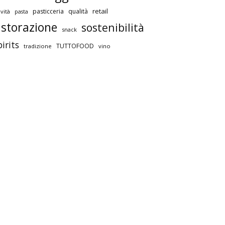
retail
pasticceria
qualità
vità
pasta
istorazione
sostenibilità
snack
pirits
TUTTOFOOD
tradizione
vino