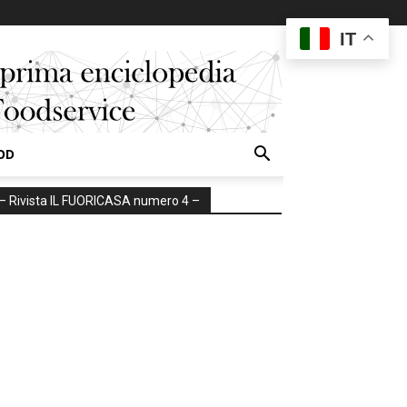
IT
OD
– Rivista IL FUORICASA numero 4 –