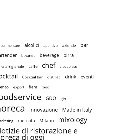
bar
alcolici
aziende
roalimentare
aperitivo
artender
birra
beverage
bevande
chef
caffè
cioccolato
rra artigianale
ocktail
drink
eventi
Cocktail bar
distillati
ento
fiera
export
food
oodservice
GDO
gin
horeca
innovazione
Made in Italy
mixology
mercato
Milano
rketing
otizie di ristorazione e
oreca di oggi