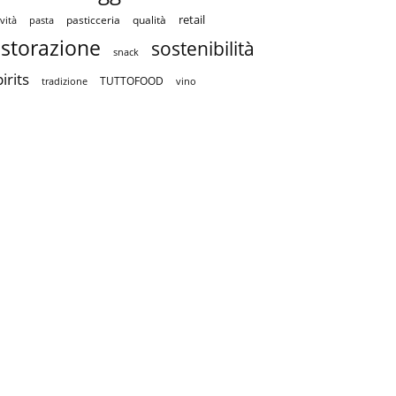
retail
pasticceria
qualità
vità
pasta
istorazione
sostenibilità
snack
irits
TUTTOFOOD
tradizione
vino