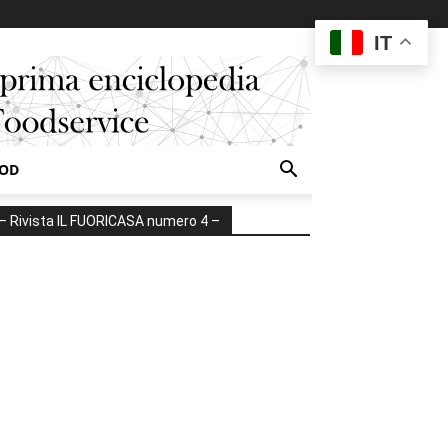
IT
OOD
– Rivista IL FUORICASA numero 4 –