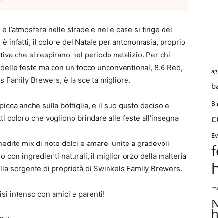
 e l’atmosfera nelle strade e nelle case si tinge dei
i: è infatti, il colore del Natale per antonomasia, proprio
tiva che si respirano nel periodo natalizio. Per chi
co delle feste ma con un tocco unconventional, 8.6 Red,
ag
s Family Brewers, è la scelta migliore.
b
Bi
spicca anche sulla bottiglia, e il suo gusto deciso e
c
ti coloro che vogliono brindare alle feste all’insegna
Ev
nedito mix di note dolci e amare, unite a gradevoli
f
 con ingredienti naturali, il miglior orzo della malteria
ella sorgente di proprietà di Swinkels Family Brewers.
ma
si intenso con amici e parenti!
N
h