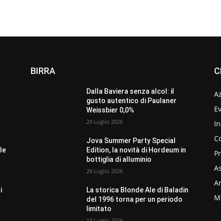
BIRRA
C
Dalla Baviera senza alcol: il
A
gusto autentico di Paulaner
Ev
Weissbier 0,0%
29 Luglio 2026
In
C
Jova Summer Party Special
le
Edition, la novità di Hordeum in
P
bottiglia di alluminio
As
28 Luglio 2026
Am
i
La storica Blonde Ale di Baladin
M
del 1996 torna per un periodo
limitato
13 Luglio 2026