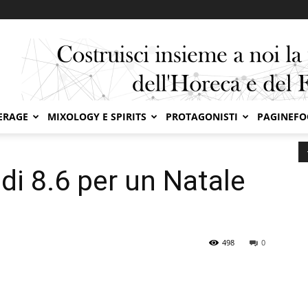
ERAGE
MIXOLOGY E SPIRITS
PROTAGONISTI
PAGINEF
 per un Natale “unconventional”
di 8.6 per un Natale
”
498
0