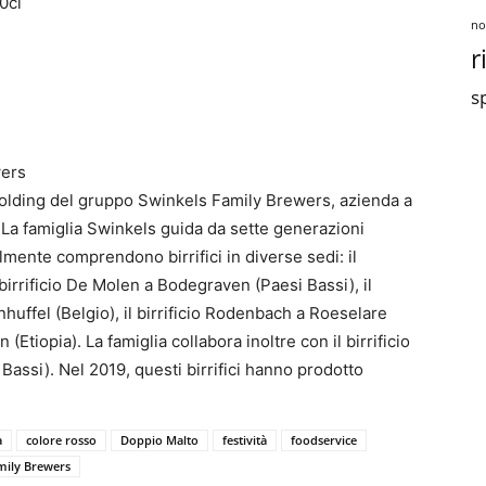
50cl
no
r
sp
wers
holding del gruppo Swinkels Family Brewers, azienda a
La famiglia Swinkels guida da sette generazioni
mente comprendono birrifici in diverse sedi: il
l birrificio De Molen a Bodegraven (Paesi Bassi), il
enhuffel (Belgio), il birrificio Rodenbach a Roeselare
 (Etiopia). La famiglia collabora inoltre con il birrificio
ssi). Nel 2019, questi birrifici hanno prodotto
a
colore rosso
Doppio Malto
festività
foodservice
mily Brewers