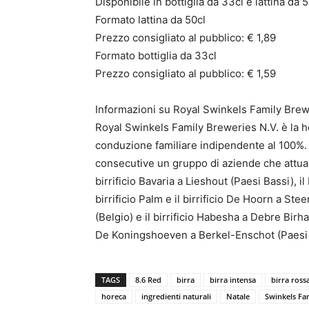
Disponibile in bottiglia da 33cl e lattina da 
Formato lattina da 50cl
Prezzo consigliato al pubblico: € 1,89
Formato bottiglia da 33cl
Prezzo consigliato al pubblico: € 1,59
Informazioni su Royal Swinkels Family Bre
Royal Swinkels Family Breweries N.V. è la 
conduzione familiare indipendente al 100%. 
consecutive un gruppo di aziende che attual
birrificio Bavaria a Lieshout (Paesi Bassi), i
birrificio Palm e il birrificio De Hoorn a Ste
(Belgio) e il birrificio Habesha a Debre Birhan
De Koningshoeven a Berkel-Enschot (Paesi Ba
TAGS
8.6 Red
birra
birra intensa
birra ross
horeca
ingredienti naturali
Natale
Swinkels Fa