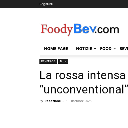
Registrati
FOODYBEV.COM
HOME PAGE
NOTIZIE
FOOD
BEV
Home
BEVERAGE
Birra
La rossa intensa di 8.6
BEVERAGE
Birra
La rossa intensa 
“unconventional
By
Redazione
-
21 Dicembre 2023
Condividi