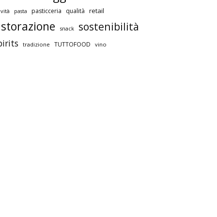
retail
pasticceria
qualità
vità
pasta
istorazione
sostenibilità
snack
pirits
TUTTOFOOD
tradizione
vino