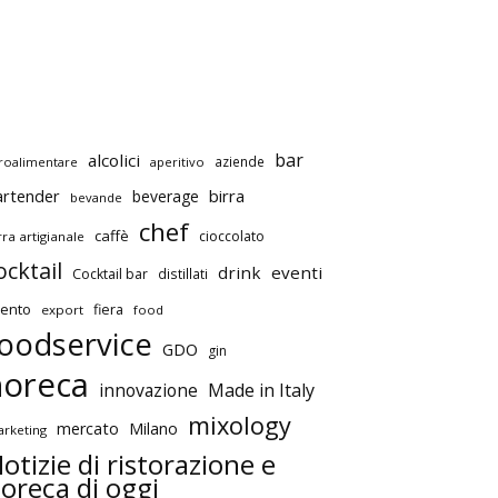
bar
alcolici
aziende
roalimentare
aperitivo
artender
birra
beverage
bevande
chef
caffè
cioccolato
rra artigianale
ocktail
drink
eventi
Cocktail bar
distillati
ento
fiera
export
food
oodservice
GDO
gin
horeca
innovazione
Made in Italy
mixology
mercato
Milano
rketing
otizie di ristorazione e
oreca di oggi