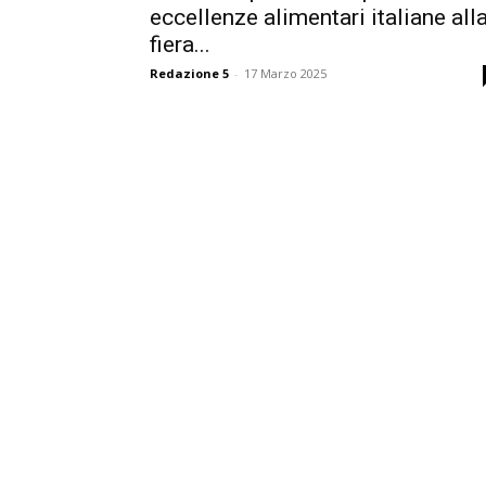
eccellenze alimentari italiane all
fiera...
Redazione 5
-
17 Marzo 2025