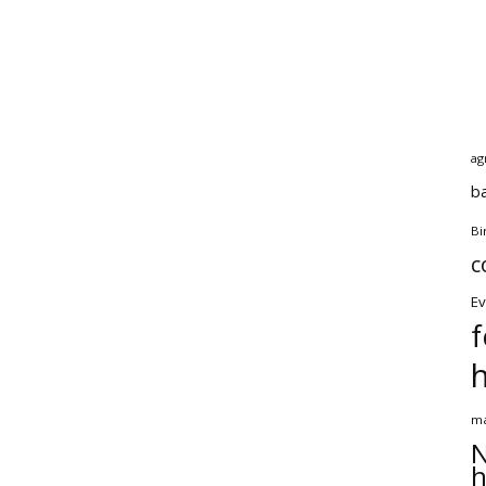
ag
b
Bi
c
Ev
f
ma
N
h