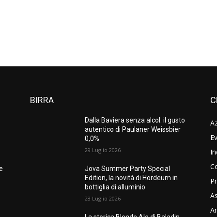
BIRRA
C
Dalla Baviera senza alcol: il gusto
A
autentico di Paulaner Weissbier
Ev
0,0%
29 Luglio 2026
In
C
ne
Jova Summer Party Special
Edition, la novità di Hordeum in
Pr
bottiglia di alluminio
As
28 Luglio 2026
Am