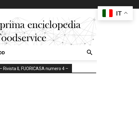
IT
OD
– Rivista IL FUORICASA numero 4 –