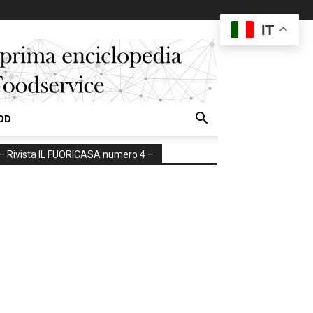
IT
OD
– Rivista IL FUORICASA numero 4 –