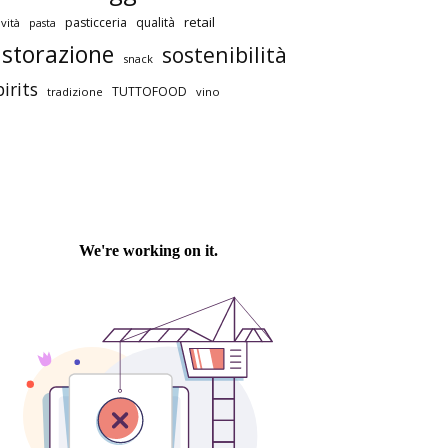
retail
pasticceria
qualità
vità
pasta
istorazione
sostenibilità
snack
pirits
TUTTOFOOD
tradizione
vino