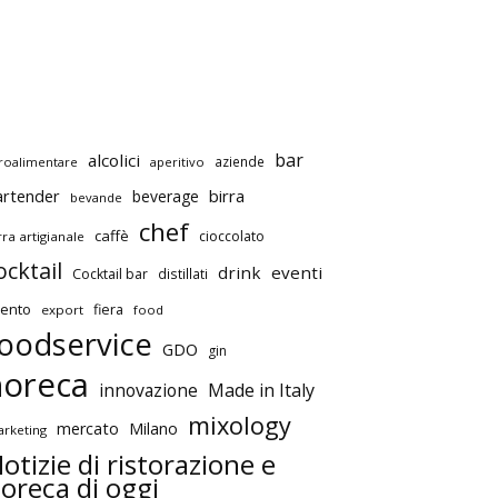
bar
alcolici
aziende
roalimentare
aperitivo
artender
birra
beverage
bevande
chef
caffè
cioccolato
rra artigianale
ocktail
drink
eventi
Cocktail bar
distillati
ento
fiera
export
food
oodservice
GDO
gin
horeca
innovazione
Made in Italy
mixology
mercato
Milano
rketing
otizie di ristorazione e
oreca di oggi