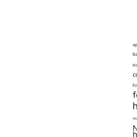
ag
b
Bi
c
Ev
f
ma
N
h