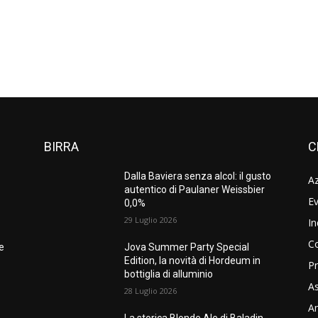
BIRRA
C
Dalla Baviera senza alcol: il gusto
A
autentico di Paulaner Weissbier
Ev
0,0%
29 Luglio 2026
In
C
ne
Jova Summer Party Special
Edition, la novità di Hordeum in
Pr
bottiglia di alluminio
As
28 Luglio 2026
Am