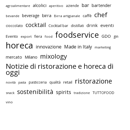
bar
alcolici
bartender
aziende
agroalimentare
aperitivo
chef
birra
beverage
caffè
bevande
Birra artigianale
cocktail
drink
eventi
cioccolato
Cocktail bar
distillati
foodservice
GDO
Evento
fiera
gin
export
food
horeca
innovazione
Made in Italy
marketing
mixology
mercato
Milano
Notizie di ristorazione e horeca di
oggi
ristorazione
retail
pasticceria
qualità
novità
pasta
sostenibilità
spirits
TUTTOFOOD
snack
tradizione
vino