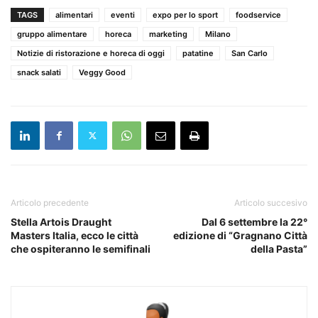
TAGS
alimentari
eventi
expo per lo sport
foodservice
gruppo alimentare
horeca
marketing
Milano
Notizie di ristorazione e horeca di oggi
patatine
San Carlo
snack salati
Veggy Good
Articolo precedente
Articolo succesivo
Stella Artois Draught
Dal 6 settembre la 22°
Masters Italia, ecco le città
edizione di “Gragnano Città
che ospiteranno le semifinali
della Pasta”