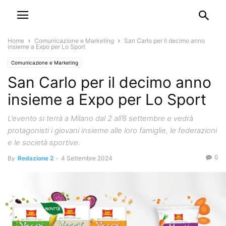
Home
Comunicazione e Marketing
San Carlo per il decimo anno
insieme a Expo per Lo Sport
Comunicazione e Marketing
San Carlo per il decimo anno
insieme a Expo per Lo Sport
L’evento si terrà a Milano dal 2 all’8 settembre e vedrà
protagonisti i giovani insieme alle loro famiglie, le federazioni
e le società sportive.
0
By
Redazione 2
-
4 Settembre 2024