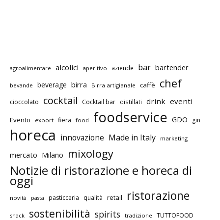
bar
alcolici
bartender
aziende
agroalimentare
aperitivo
chef
birra
beverage
caffè
bevande
Birra artigianale
cocktail
drink
eventi
cioccolato
Cocktail bar
distillati
foodservice
GDO
Evento
fiera
gin
export
food
horeca
innovazione
Made in Italy
marketing
mixology
mercato
Milano
Notizie di ristorazione e horeca di
oggi
ristorazione
retail
pasticceria
qualità
novità
pasta
sostenibilità
spirits
TUTTOFOOD
snack
tradizione