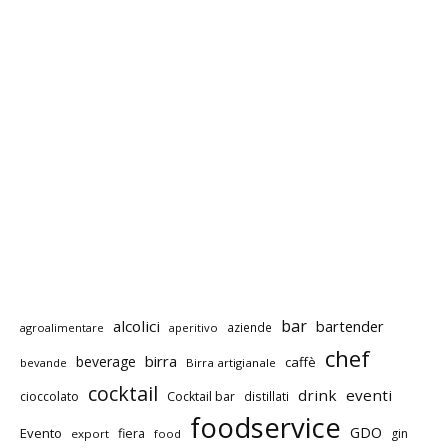
bar
alcolici
bartender
aziende
agroalimentare
aperitivo
chef
birra
beverage
caffè
bevande
Birra artigianale
cocktail
drink
eventi
cioccolato
Cocktail bar
distillati
foodservice
GDO
Evento
fiera
gin
export
food