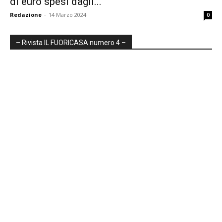
di euro spesi dagli...
Redazione
-
14 Marzo 2024
0
– Rivista IL FUORICASA numero 4 –