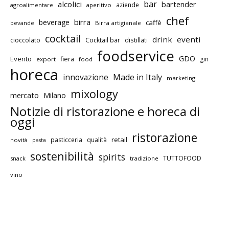
bar
alcolici
bartender
aziende
agroalimentare
aperitivo
chef
birra
beverage
caffè
bevande
Birra artigianale
cocktail
drink
eventi
cioccolato
Cocktail bar
distillati
foodservice
GDO
Evento
fiera
gin
export
food
horeca
innovazione
Made in Italy
marketing
mixology
mercato
Milano
Notizie di ristorazione e horeca di
oggi
ristorazione
retail
pasticceria
qualità
novità
pasta
sostenibilità
spirits
TUTTOFOOD
snack
tradizione
vino