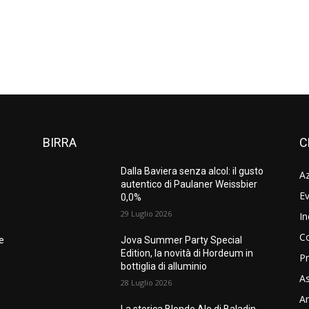
BIRRA
C
Dalla Baviera senza alcol: il gusto
A
autentico di Paulaner Weissbier
Ev
0,0%
29 Luglio 2026
In
C
ne
Jova Summer Party Special
Edition, la novità di Hordeum in
Pr
bottiglia di alluminio
As
28 Luglio 2026
Am