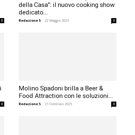
della Casa”: il nuovo cooking show
dedicato...
Redazione 5
-
22 Maggio 2025
0
0
i
Molino Spadoni brilla a Beer &
Food Attraction con le soluzioni...
Redazione 5
-
21 Febbraio 2025
0
0