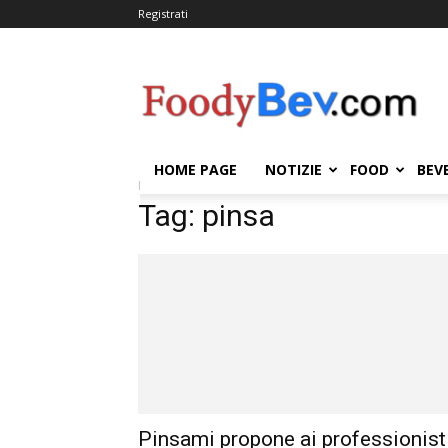
Registrati
FOODYBEV.COM
HOME PAGE
NOTIZIE
FOOD
BEV
Home
Tags
Pinsa
Tag: pinsa
Pinsami propone ai professionist