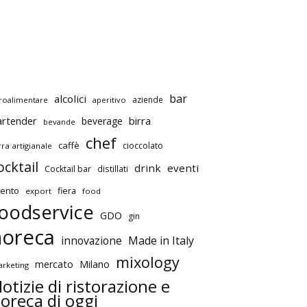
bar
alcolici
aziende
roalimentare
aperitivo
artender
birra
beverage
bevande
chef
caffè
cioccolato
rra artigianale
ocktail
drink
eventi
Cocktail bar
distillati
ento
fiera
export
food
oodservice
GDO
gin
horeca
innovazione
Made in Italy
mixology
mercato
Milano
rketing
otizie di ristorazione e
oreca di oggi