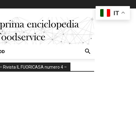
IT
OD
– Rivista IL FUORICASA numero 4 –