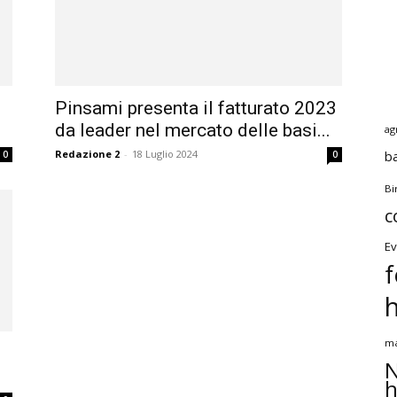
Pinsami presenta il fatturato 2023
da leader nel mercato delle basi...
ag
Redazione 2
-
18 Luglio 2024
b
0
0
Bi
c
Ev
f
ma
N
h