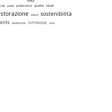
retail
pasticceria
qualità
vità
pasta
istorazione
sostenibilità
snack
pirits
TUTTOFOOD
tradizione
vino