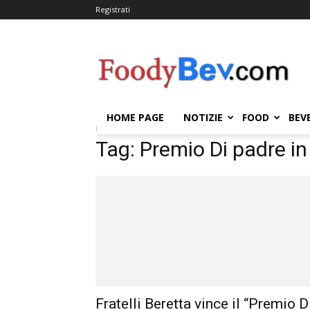
Registrati
FOODYBEV.COM
HOME PAGE
NOTIZIE
FOOD
BEV
Home
Tags
Premio Di padre in figlio
Tag: Premio Di padre in 
Fratelli Beretta vince il “Premio D