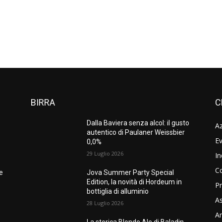
BIRRA
C
Dalla Baviera senza alcol: il gusto
A
autentico di Paulaner Weissbier
Ev
0,0%
29 Luglio 2026
In
C
ne
Jova Summer Party Special
Edition, la novità di Hordeum in
Pr
bottiglia di alluminio
As
28 Luglio 2026
Am