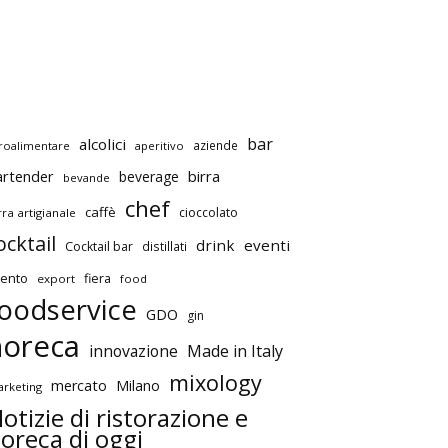
bar
alcolici
aziende
roalimentare
aperitivo
artender
birra
beverage
bevande
chef
caffè
cioccolato
rra artigianale
ocktail
drink
eventi
Cocktail bar
distillati
ento
fiera
export
food
oodservice
GDO
gin
horeca
innovazione
Made in Italy
mixology
mercato
Milano
rketing
otizie di ristorazione e
oreca di oggi