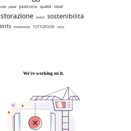
retail
pasticceria
qualità
vità
pasta
istorazione
sostenibilità
snack
pirits
TUTTOFOOD
tradizione
vino