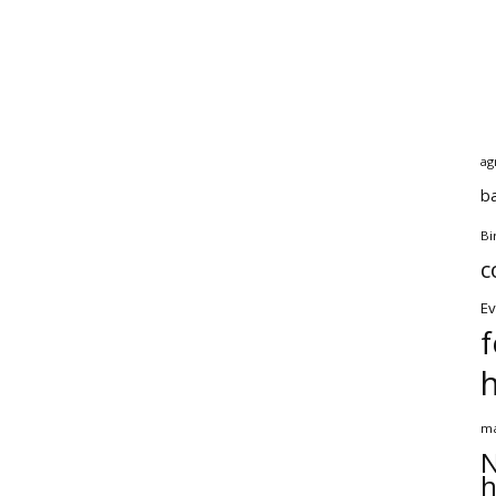
ag
b
Bi
c
Ev
f
ma
N
h