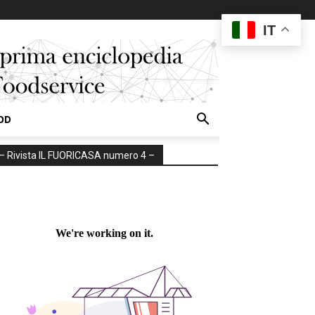
IT
OD
– Rivista IL FUORICASA numero 4 –