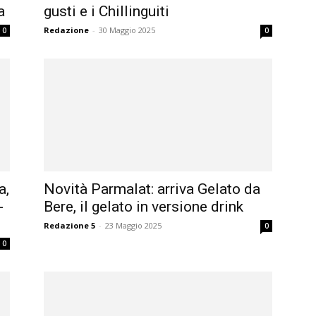
a
gusti e i Chillinguiti
Redazione
-
30 Maggio 2025
0
0
a,
Novità Parmalat: arriva Gelato da
-
Bere, il gelato in versione drink
Redazione 5
-
23 Maggio 2025
0
0