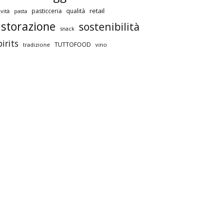
retail
pasticceria
qualità
vità
pasta
istorazione
sostenibilità
snack
pirits
TUTTOFOOD
tradizione
vino