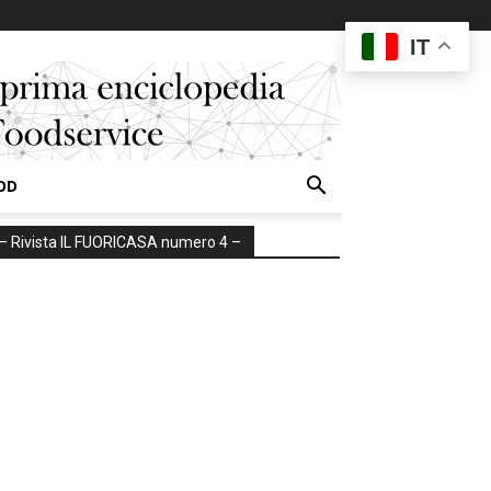
IT
OD
– Rivista IL FUORICASA numero 4 –