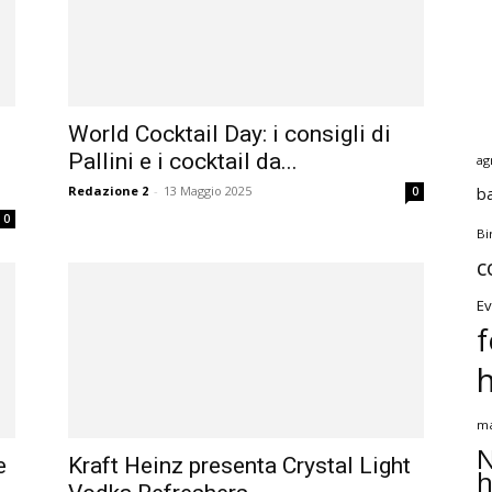
World Cocktail Day: i consigli di
Pallini e i cocktail da...
ag
Redazione 2
-
13 Maggio 2025
b
0
0
Bi
c
Ev
f
ma
N
e
Kraft Heinz presenta Crystal Light
h