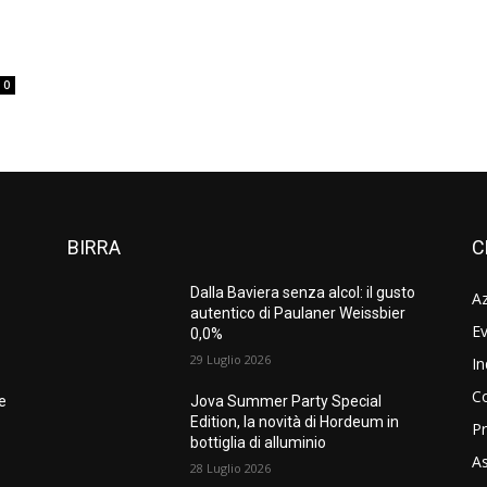
0
BIRRA
C
Dalla Baviera senza alcol: il gusto
A
autentico di Paulaner Weissbier
Ev
0,0%
29 Luglio 2026
In
C
ne
Jova Summer Party Special
Edition, la novità di Hordeum in
Pr
bottiglia di alluminio
As
28 Luglio 2026