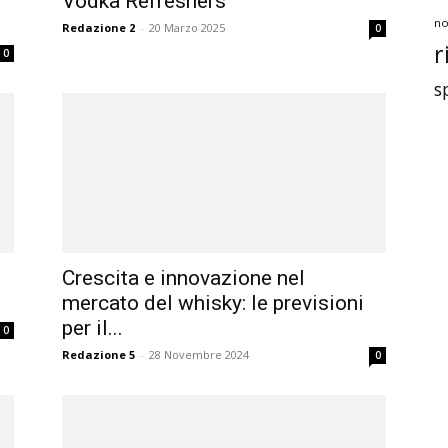
Vodka Refreshers
no
Redazione 2
-
20 Marzo 2025
0
r
0
s
Crescita e innovazione nel
mercato del whisky: le previsioni
per il...
0
Redazione 5
-
28 Novembre 2024
0