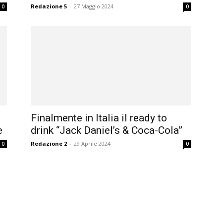
Redazione 5
-
27 Maggio 2024
0
0
Finalmente in Italia il ready to
e
drink “Jack Daniel’s & Coca-Cola”
Redazione 2
-
29 Aprile 2024
0
0