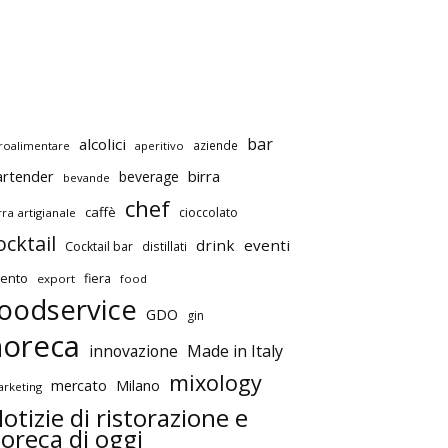
bar
alcolici
aziende
roalimentare
aperitivo
artender
birra
beverage
bevande
chef
caffè
cioccolato
rra artigianale
ocktail
drink
eventi
Cocktail bar
distillati
ento
fiera
export
food
oodservice
GDO
gin
horeca
innovazione
Made in Italy
mixology
mercato
Milano
rketing
otizie di ristorazione e
oreca di oggi