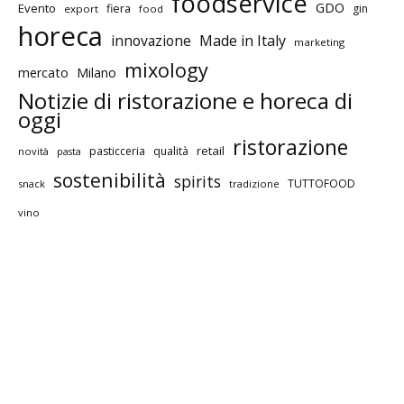
foodservice
GDO
Evento
fiera
gin
export
food
horeca
innovazione
Made in Italy
marketing
mixology
mercato
Milano
Notizie di ristorazione e horeca di
oggi
ristorazione
retail
pasticceria
qualità
novità
pasta
sostenibilità
spirits
TUTTOFOOD
snack
tradizione
vino