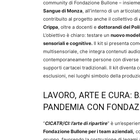
community di Fondazione Bullone – insieme 
Sangue di Monza
, all’interno di un artico
contribuito al progetto anche il collettivo di
Crippa
, oltre a docenti e
dottorandi del Pol
L’obiettivo è chiaro: testare un
nuovo modell
sensoriali e cognitive.
Il kit si presenta co
multisensoriale, che integra contenuti audio,
contemporaneamente persone con diverse abil
supporti cartacei tradizionali. Il kit divent
esclusioni, nei luoghi simbolo della produzio
LAVORO, ARTE E CURA: B
PANDEMIA CON FONDAZ
“
CICATR/CI: l’arte di ripartire
” è un’esperie
Fondazione Bullone per i team aziendali,
co
gruppo, favorendo la costruzione di legami a