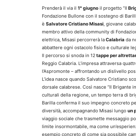
Prenderà il via il
1° giugno
il progetto “Il
Bri
Fondazione Bullone con il sostegno di Barill
è
Salvatore Cristiano Misasi
, giovane calabr
membro attivo della community di Fondazione
elettrica, Misasi percorrerà la
Calabria
da no
abbattere ogni ostacolo fisico e culturale lega
Il percorso si snoda in 12
tappe per altretta
Reggio Calabria. L’impresa attraversa quattro 
l’Aspromonte – affrontando un dislivello pos
L’idea nasce quando Salvatore Cristiano scop
dorsale calabrese. Così nasce “Il Brigante 
culturali della regione, un tempo terra di brig
Barilla conferma il suo impegno concreto per
diversità, accompagnando Misasi lungo
un 
viaggio sociale che trasmette messaggio po
limite insormontabile, ma come un’esperien
esempio concreto di come sia possibile camb