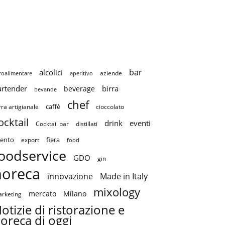
bar
alcolici
aziende
roalimentare
aperitivo
artender
birra
beverage
bevande
chef
caffè
cioccolato
rra artigianale
ocktail
drink
eventi
Cocktail bar
distillati
ento
fiera
export
food
oodservice
GDO
gin
horeca
innovazione
Made in Italy
mixology
mercato
Milano
rketing
otizie di ristorazione e
oreca di oggi