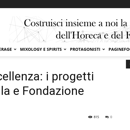
ERAGE
MIXOLOGY E SPIRITS
PROTAGONISTI
PAGINEF
lenza: i progetti condivisi tra Barilla e Fondazione Bullone
ellenza: i progetti
illa e Fondazione
815
0