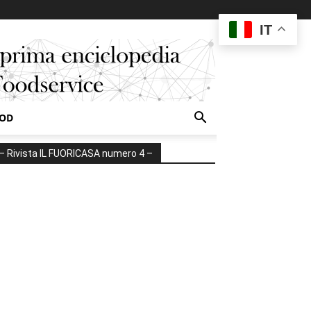
IT
OOD
– Rivista IL FUORICASA numero 4 –