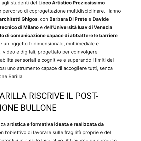
agli studenti del
Liceo Artistico Preziosissimo
lato percorso di coprogettazione multidisciplinare. Hanno
architetti Ghigos
, con
Barbara Di Prete
e
Davide
itecnico di Milano
e dell’
Università Iuav di Venezia
.
o di comunicazione capace di abbattere le barriere
me un oggetto tridimensionale, multimediale e
 video e digitali, progettato per coinvolgere
ità sensoriali e cognitive e superando i limiti dei
a così uno strumento capace di accogliere tutti, senza
ne Barilla.
ARILLA RISCRIVE IL POST-
IONE BULLONE
nza a
rtistica e formativa ideata e realizzata da
n l’obiettivo di lavorare sulle fragilità proprie e del
utentici in ambito lavorativo. Attraverso un percorso