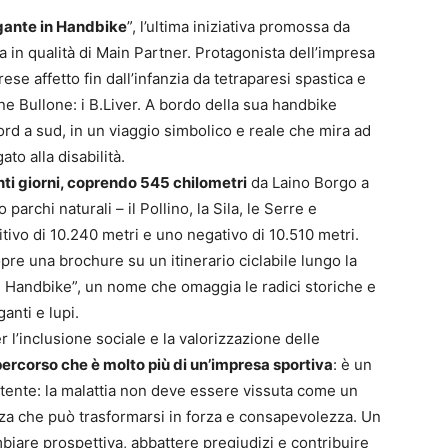
gante in Handbike
”, l’ultima iniziativa promossa da
a in qualità di Main Partner. Protagonista dell’impresa
ese affetto fin dall’infanzia da tetraparesi spastica e
 Bullone: i B.Liver. A bordo della sua handbike
rd a sud, in un viaggio simbolico e reale che mira ad
to alla disabilità.
nti giorni, coprendo 545 chilometri
da Laino Borgo a
parchi naturali – il Pollino, la Sila, le Serre e
itivo di 10.240 metri e uno negativo di 10.510 metri.
re una brochure su un itinerario ciclabile lungo la
in Handbike”, un nome che omaggia le radici storiche e
anti e lupi.
 l’inclusione sociale e la valorizzazione delle
percorso che è molto più di un’impresa sportiva
: è un
tente: la malattia non deve essere vissuta come un
za che può trasformarsi in forza e consapevolezza. Un
iare prospettiva, abbattere pregiudizi e contribuire