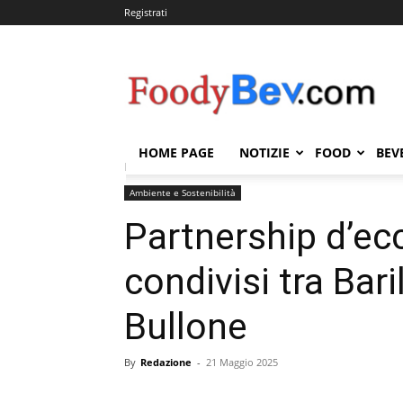
Registrati
FOODYBEV.COM
HOME PAGE
NOTIZIE
FOOD
BEV
Home
Ambiente e Sostenibilità
Partnership d’eccel
Ambiente e Sostenibilità
Partnership d’ecc
condivisi tra Bar
Bullone
By
Redazione
-
21 Maggio 2025