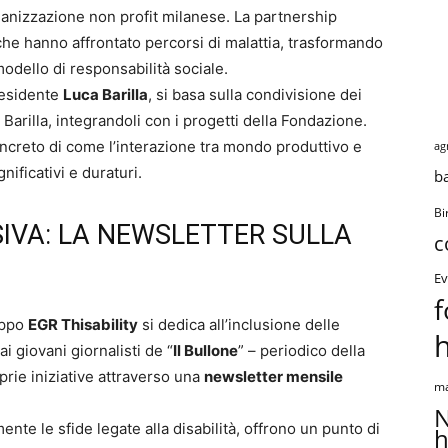
rganizzazione non profit milanese. La partnership
che hanno affrontato percorsi di malattia, trasformando
modello di responsabilità sociale.
residente
Luca Barilla
, si basa sulla condivisione dei
Barilla, integrandoli con i progetti della Fondazione.
creto di come l’interazione tra mondo produttivo e
ag
ificativi e duraturi.
b
Bi
IVA: LA NEWSLETTER SULLA
c
Ev
f
ruppo
EGR Thisability
si dedica all’inclusione delle
ai giovani giornalisti de “
Il Bullone
” – periodico della
prie iniziative attraverso una
newsletter mensile
ma
N
nte le sfide legate alla disabilità, offrono un punto di
h