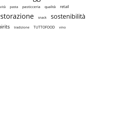
retail
pasticceria
qualità
vità
pasta
istorazione
sostenibilità
snack
irits
TUTTOFOOD
tradizione
vino