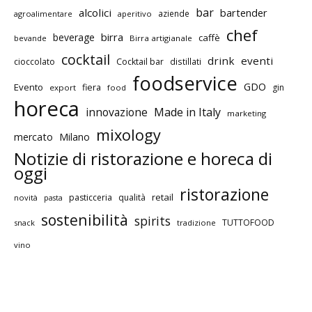
bar
alcolici
bartender
aziende
agroalimentare
aperitivo
chef
birra
beverage
caffè
bevande
Birra artigianale
cocktail
drink
eventi
cioccolato
Cocktail bar
distillati
foodservice
GDO
Evento
fiera
gin
export
food
horeca
innovazione
Made in Italy
marketing
mixology
mercato
Milano
Notizie di ristorazione e horeca di
oggi
ristorazione
retail
pasticceria
qualità
novità
pasta
sostenibilità
spirits
TUTTOFOOD
snack
tradizione
vino