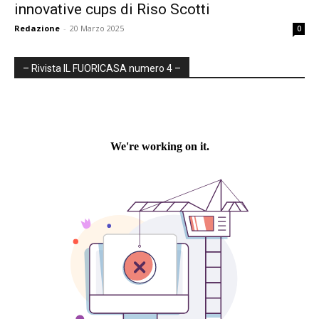
innovative cups di Riso Scotti
Redazione
-
20 Marzo 2025
0
– Rivista IL FUORICASA numero 4 –