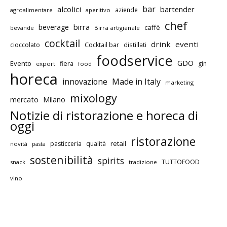
bar
alcolici
bartender
aziende
agroalimentare
aperitivo
chef
birra
beverage
caffè
bevande
Birra artigianale
cocktail
drink
eventi
cioccolato
Cocktail bar
distillati
foodservice
GDO
Evento
fiera
gin
export
food
horeca
innovazione
Made in Italy
marketing
mixology
mercato
Milano
Notizie di ristorazione e horeca di
oggi
ristorazione
retail
pasticceria
qualità
novità
pasta
sostenibilità
spirits
TUTTOFOOD
snack
tradizione
vino