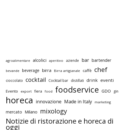
bar
alcolici
bartender
aziende
agroalimentare
aperitivo
chef
birra
beverage
caffè
bevande
Birra artigianale
cocktail
drink
eventi
cioccolato
Cocktail bar
distillati
foodservice
GDO
Evento
fiera
gin
export
food
horeca
innovazione
Made in Italy
marketing
mixology
mercato
Milano
Notizie di ristorazione e horeca di
oggi