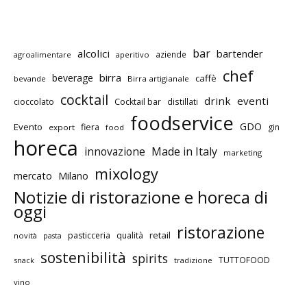
bar
alcolici
bartender
aziende
agroalimentare
aperitivo
chef
birra
beverage
caffè
bevande
Birra artigianale
cocktail
drink
eventi
cioccolato
Cocktail bar
distillati
foodservice
GDO
Evento
fiera
gin
export
food
horeca
innovazione
Made in Italy
marketing
mixology
mercato
Milano
Notizie di ristorazione e horeca di
oggi
ristorazione
retail
pasticceria
qualità
novità
pasta
sostenibilità
spirits
TUTTOFOOD
snack
tradizione
vino