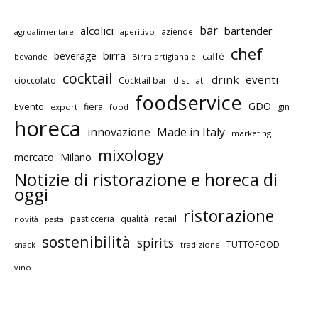
bar
alcolici
bartender
aziende
agroalimentare
aperitivo
chef
birra
beverage
caffè
bevande
Birra artigianale
cocktail
drink
eventi
cioccolato
Cocktail bar
distillati
foodservice
GDO
Evento
fiera
gin
export
food
horeca
innovazione
Made in Italy
marketing
mixology
mercato
Milano
Notizie di ristorazione e horeca di
oggi
ristorazione
retail
pasticceria
qualità
novità
pasta
sostenibilità
spirits
TUTTOFOOD
snack
tradizione
vino