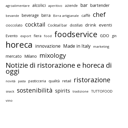
bar
alcolici
bartender
aziende
agroalimentare
aperitivo
chef
birra
beverage
caffè
bevande
Birra artigianale
cocktail
drink
eventi
cioccolato
Cocktail bar
distillati
foodservice
GDO
Evento
fiera
gin
export
food
horeca
innovazione
Made in Italy
marketing
mixology
mercato
Milano
Notizie di ristorazione e horeca di
oggi
ristorazione
retail
pasticceria
qualità
novità
pasta
sostenibilità
spirits
TUTTOFOOD
snack
tradizione
vino