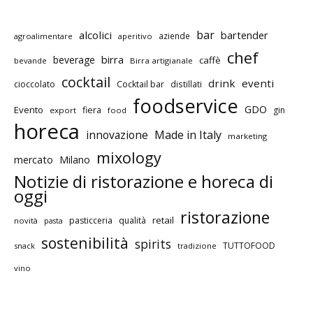
bar
alcolici
bartender
aziende
agroalimentare
aperitivo
chef
birra
beverage
caffè
bevande
Birra artigianale
cocktail
drink
eventi
cioccolato
Cocktail bar
distillati
foodservice
GDO
Evento
fiera
gin
export
food
horeca
innovazione
Made in Italy
marketing
mixology
mercato
Milano
Notizie di ristorazione e horeca di
oggi
ristorazione
retail
pasticceria
qualità
novità
pasta
sostenibilità
spirits
TUTTOFOOD
snack
tradizione
vino