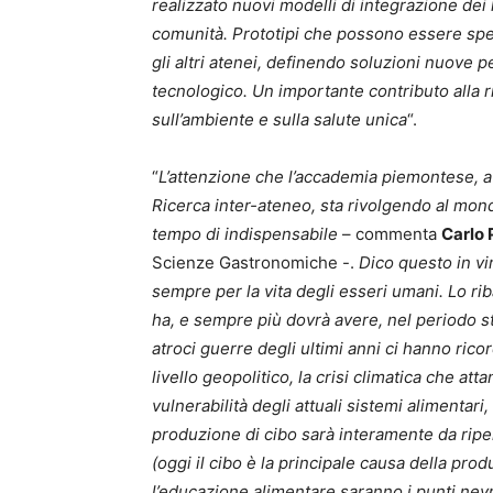
realizzato nuovi modelli di integrazione dei 
comunità. Prototipi che possono essere speri
gli altri atenei, definendo soluzioni nuove pe
tecnologico. Un importante contributo alla r
sull’ambiente e sulla salute unica
“.
“
L’attenzione che l’accademia piemontese, at
Ricerca inter-ateneo, sta rivolgendo al mon
tempo di indispensabile
– commenta
Carlo 
Scienze Gastronomiche -.
Dico questo in vi
sempre per la vita degli esseri umani. Lo riba
ha, e sempre più dovrà avere, nel periodo s
atroci guerre degli ultimi anni ci hanno rico
livello geopolitico, la crisi climatica che att
vulnerabilità degli attuali sistemi alimentar
produzione di cibo sarà interamente da ripe
(oggi il cibo è la principale causa della prod
l’educazione alimentare saranno i punti nev