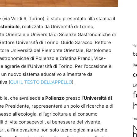
(via Verdi 9, Torino), è stato presentato alla stampa il
ostenibile
, realizzato da Università di Torino,
nte Orientale e Università di Scienze Gastronomiche di
ettore Università di Torino, Guido Saracco, Rettore
ag
ettore Università del Piemonte Orientale, Bartolomeo
b
 Gastronomiche di Pollenzo e Cristina Prandi, Vice-
Bi
 e agrarie dell’Università di Torino. Per l’occasione è
c
er un nuovo sistema educativo alimentare da
iva (
QUI IL TESTO DELL’APPELLO
).
Ev
f
ibile, che avrà sede a
Pollenzo
presso l’
Università di
 Presidente, rappresenterà un polo di ricerche e di
sso all’ecologia, all’agricoltura e al consumo
ma
tili di vita consapevoli, al benessere del vivente,
N
tari, all’innovazione non solo tecnologica ma anche
h