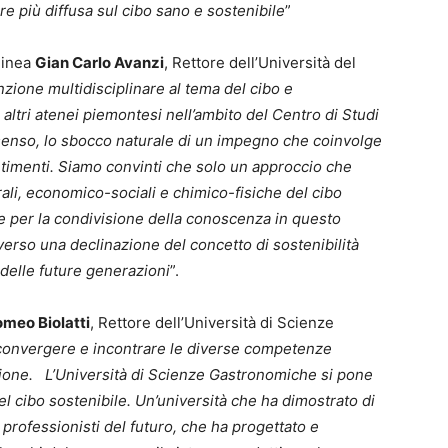
e più diffusa sul cibo sano e sostenibile
”
linea
Gian Carlo Avanzi
, Rettore dell’Università del
nzione multidisciplinare al tema del cibo e
 altri atenei piemontesi nell’ambito del Centro di Studi
 senso, lo sbocco naturale di un impegno che coinvolge
ipartimenti. Siamo convinti che solo un approccio che
rali, economico-sociali e chimico-fisiche del cibo
 e per la condivisione della conoscenza in questo
 verso una declinazione del concetto di sostenibilità
 delle future generazioni
”.
omeo Biolatti
, Rettore dell’Università di Scienze
 convergere e incontrare le diverse competenze
ione. L’Università di Scienze Gastronomiche si pone
l cibo sostenibile. Un’università che ha dimostrato di
professionisti del futuro, che ha progettato e