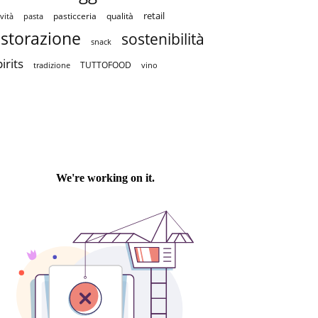
retail
pasticceria
qualità
vità
pasta
istorazione
sostenibilità
snack
irits
TUTTOFOOD
tradizione
vino