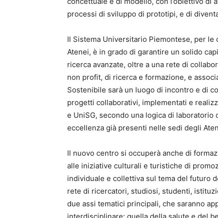
concettuale e di modello, con l’obiettivo di a
processi di sviluppo di prototipi, e di diven
Il Sistema Universitario Piemontese, per le 
Atenei, è in grado di garantire un solido ca
ricerca avanzate, oltre a una rete di collabor
non profit, di ricerca e formazione, e associa
Sostenibile sarà un luogo di incontro e di 
progetti collaborativi, implementati e realizz
e UniSG, secondo una logica di laboratorio di
eccellenza già presenti nelle sedi degli Ate
Il nuovo centro si occuperà anche di formaz
alle iniziative culturali e turistiche di pro
individuale e collettiva sul tema del futuro d
rete di ricercatori, studiosi, studenti, istit
due assi tematici principali, che saranno ap
interdisciplinare: quella della salute e del 