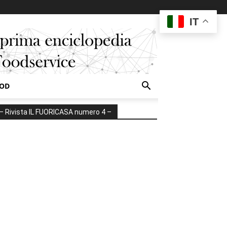
IT
OOD
– Rivista IL FUORICASA numero 4 –