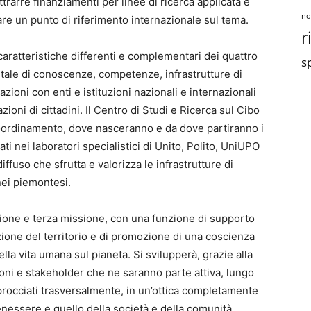
ttrarre finanziamenti per linee di ricerca applicata e
no
tare un punto di riferimento internazionale sul tema.
r
caratteristiche differenti e complementari dei quattro
sp
pitale di conoscenze, competenze, infrastrutture di
azioni con enti e istituzioni nazionali e internazionali
zioni di cittadini. Il Centro di Studi e Ricerca sul Cibo
coordinamento, dove nasceranno e da dove partiranno i
ati nei laboratori specialistici di Unito, Polito, UniUPO
ffuso che sfrutta e valorizza le infrastrutture di
nei piemontesi.
ione e terza missione, con una funzione di supporto
mozione del territorio e di promozione di una coscienza
ella vita umana sul pianeta. Si svilupperà, grazie alla
uzioni e stakeholder che ne saranno parte attiva, lungo
procciati trasversalmente, in un’ottica completamente
benessere e quello della società e della comunità.