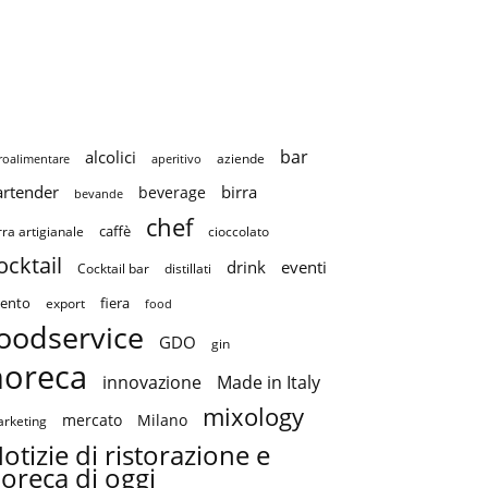
bar
alcolici
aziende
roalimentare
aperitivo
artender
birra
beverage
bevande
chef
caffè
cioccolato
rra artigianale
ocktail
drink
eventi
Cocktail bar
distillati
ento
fiera
export
food
oodservice
GDO
gin
horeca
innovazione
Made in Italy
mixology
mercato
Milano
rketing
otizie di ristorazione e
oreca di oggi