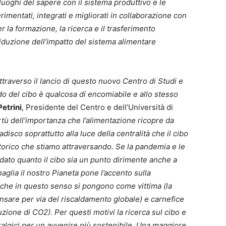
luoghi del sapere con il sistema produttivo e le
mentati, integrati e migliorati in collaborazione con
r la formazione, la ricerca e il trasferimento
iduzione dell’impatto del sistema alimentare
traverso il lancio di questo nuovo Centro di Studi e
do del cibo è qualcosa di encomiabile e allo stesso
Petrini
, Presidente del Centro e dell’Università di
rtù dell’importanza che l’alimentazione ricopre da
disco soprattutto alla luce della centralità che il cibo
torico che stiamo attraversando. Se la pandemia e le
rdato quanto il cibo sia un punto dirimente anche a
anaglia il nostro Pianeta pone l’accento sulla
i, che in questo senso si pongono come vittima (la
nsare per via del riscaldamento globale) e carnefice
uzione di CO2). Per questi motivi la ricerca sul cibo e
ralgici per un avvenire più sostenibile. Una maggiore