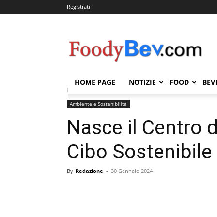
Registrati
FOODYBEV.COM
HOME PAGE
NOTIZIE
FOOD
BEV
Home
Ambiente e Sostenibilità
Nasce il Centro di 
Ambiente e Sostenibilità
Nasce il Centro d
Cibo Sostenibile
By
Redazione
-
30 Gennaio 2024
Condividi