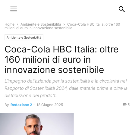
Home
Ambiente e Sostenibilità
Coca-Cola HBC Italia: oltre 160
milioni di euro in innovazione sostenibile
Ambiente e Sostenibilità
Coca-Cola HBC Italia: oltre
160 milioni di euro in
innovazione sostenibile
L’impegno dell’azienda per la sostenibilità e la circolarità nel
Rapporto di Sostenibilità 2024, dalle materie prime e oltre la
distribuzione dei prodotti.
0
By
Redazione 2
-
18 Giugno 2025