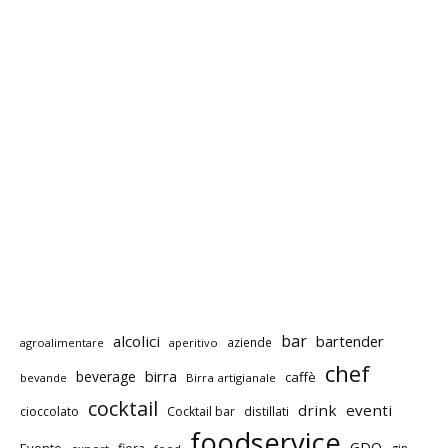
bar
alcolici
bartender
aziende
agroalimentare
aperitivo
chef
birra
beverage
caffè
bevande
Birra artigianale
cocktail
drink
eventi
cioccolato
Cocktail bar
distillati
foodservice
GDO
Evento