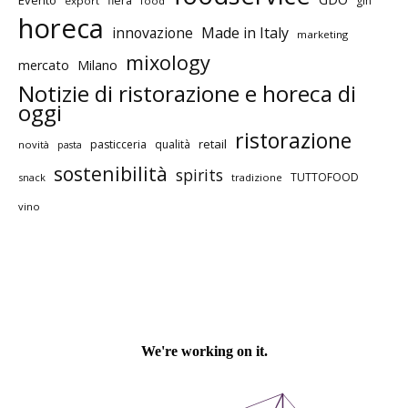
fiera
gin
export
food
horeca
innovazione
Made in Italy
marketing
mixology
mercato
Milano
Notizie di ristorazione e horeca di
oggi
ristorazione
retail
pasticceria
qualità
novità
pasta
sostenibilità
spirits
TUTTOFOOD
snack
tradizione
vino