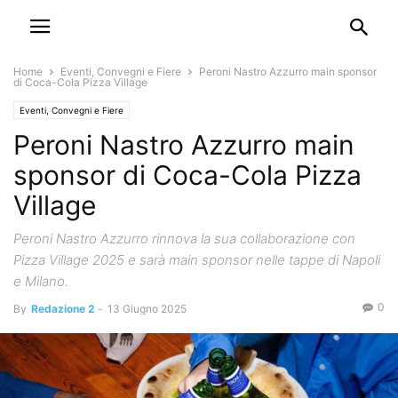
Home
Eventi, Convegni e Fiere
Peroni Nastro Azzurro main sponsor
di Coca-Cola Pizza Village
Eventi, Convegni e Fiere
Peroni Nastro Azzurro main
sponsor di Coca-Cola Pizza
Village
Peroni Nastro Azzurro rinnova la sua collaborazione con
Pizza Village 2025 e sarà main sponsor nelle tappe di Napoli
e Milano.
0
By
Redazione 2
-
13 Giugno 2025