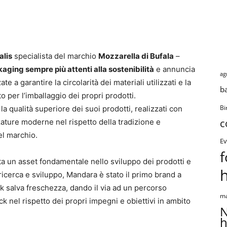
alis
specialista del marchio
Mozzarella di Bufala
–
aging sempre più attenti alla sostenibilità
e annuncia
ag
te a garantire la circolarità dei materiali utilizzati e la
b
to per l’imballaggio dei propri prodotti.
 qualità superiore dei suoi prodotti, realizzati con
Bi
c
zature moderne nel rispetto della tradizione e
del marchio.
Ev
f
ta un asset fondamentale nello sviluppo dei prodotti e
ricerca e sviluppo, Mandara è stato il primo brand a
k salva freschezza, dando il via ad un percorso
ma
ck nel rispetto dei propri impegni e obiettivi in ambito
N
h