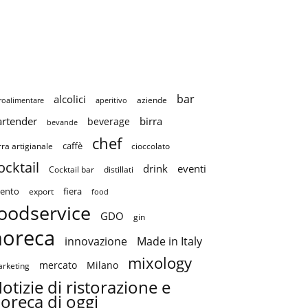
bar
alcolici
aziende
roalimentare
aperitivo
artender
birra
beverage
bevande
chef
caffè
cioccolato
rra artigianale
ocktail
drink
eventi
Cocktail bar
distillati
ento
fiera
export
food
oodservice
GDO
gin
horeca
innovazione
Made in Italy
mixology
mercato
Milano
rketing
otizie di ristorazione e
oreca di oggi