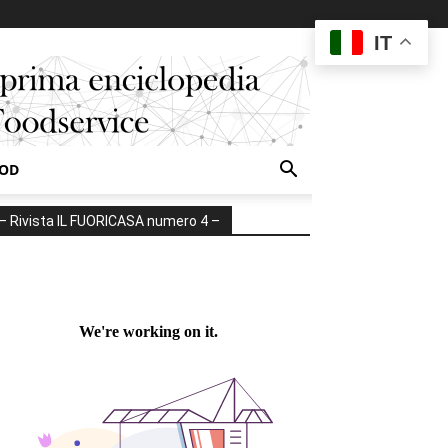
IT
OOD
– Rivista IL FUORICASA numero 4 –