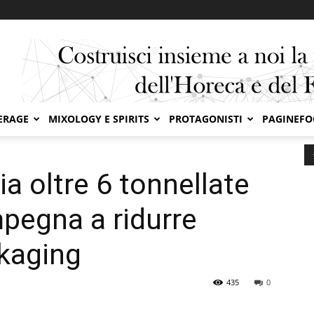
ERAGE
MIXOLOGY E SPIRITS
PROTAGONISTI
PAGINEF
ltre 6 tonnellate di plastica e si impegna a ridurre...
a oltre 6 tonnellate
impegna a ridurre
ckaging
435
0