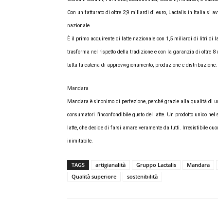
Con un fatturato di oltre 2,9 miliardi di euro, Lactalis in Italia si a
nazionale.
È il primo acquirente di latte nazionale con 1,5 miliardi di litri di 
trasforma nel rispetto della tradizione e con la garanzia di oltre 8 
tutta la catena di approvvigionamento, produzione e distribuzione.
Mandara
Mandara è sinonimo di perfezione, perché grazie alla qualità di un
consumatori l’inconfondibile gusto del latte. Un prodotto unico nel 
latte, che decide di farsi amare veramente da tutti. Irresistibile
inimitabile.
TAGS
artigianalità
Gruppo Lactalis
Mandara
Qualità superiore
sostenibilità