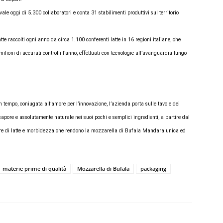
vvale oggi di 5.300 collaboratori e conta 31 stabilimenti produttivi sul territorio
latte raccolti ogni anno da circa 1.100 conferenti latte in 16 regioni italiane, che
milioni di accurati controlli l’anno, effettuati con tecnologie all’avanguardia lungo
 tempo, coniugata all’amore per l’innovazione, l’azienda porta sulle tavole dei
sapore e assolutamente naturale nei suoi pochi e semplici ingredienti, a partire dal
 cuore di latte e morbidezza che rendono la mozzarella di Bufala Mandara unica ed
materie prime di qualità
Mozzarella di Bufala
packaging