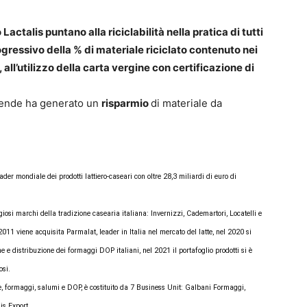
Lactalis puntano alla riciclabilità nella pratica di tutti
ogressivo della % di materiale riciclato contenuto nei
 all’utilizzo della carta vergine con certificazione di
aziende ha generato un
risparmio
di materiale da
ader mondiale dei prodotti lattiero-caseari con oltre 28,3 miliardi di euro di
igiosi marchi della tradizione casearia italiana: Invernizzi, Cademartori, Locatelli e
011 viene acquisita Parmalat, leader in Italia nel mercato del latte, nel 2020 si
e e distribuzione dei formaggi DOP italiani, nel 2021 il portafoglio prodotti si è
osi.
tte, formaggi, salumi e DOP, è costituito da 7 Business Unit: Galbani Formaggi,
is Export.