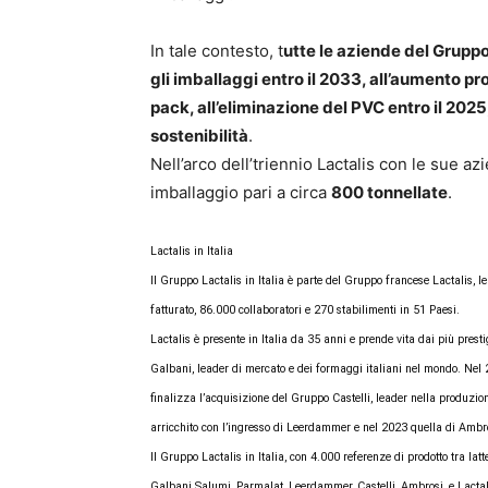
In tale contesto, t
utte le aziende del Gruppo 
gli imballaggi entro il 2033, all’aumento pr
pack, all’eliminazione del PVC entro il 2025,
sostenibilità
.
Nell’arco dell’triennio Lactalis con le sue 
imballaggio pari a circa
800 tonnellate
.
Lactalis in Italia
Il Gruppo Lactalis in Italia è parte del Gruppo francese Lactalis, le
fatturato, 86.000 collaboratori e 270 stabilimenti in 51 Paesi.
Lactalis è presente in Italia da 35 anni e prende vita dai più prest
Galbani, leader di mercato e dei formaggi italiani nel mondo. Nel 2
finalizza l’acquisizione del Gruppo Castelli, leader nella produzion
arricchito con l’ingresso di Leerdammer e nel 2023 quella di Ambr
Il Gruppo Lactalis in Italia, con 4.000 referenze di prodotto tra la
Galbani Salumi, Parmalat, Leerdammer, Castelli, Ambrosi, e Lactal