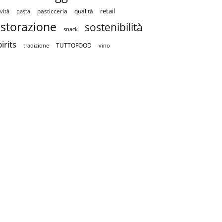
retail
pasticceria
qualità
vità
pasta
istorazione
sostenibilità
snack
irits
TUTTOFOOD
tradizione
vino