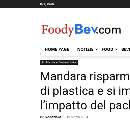
Registrati
FOODYBEV.COM
HOME PAGE
NOTIZIE
FOOD
BEV
Home
Ambiente e Sostenibilità
Mandara risparmia o
Ambiente e Sostenibilità
Mandara risparmi
di plastica e si 
l’impatto del pa
By
Redazione
-
19 Marzo 2024