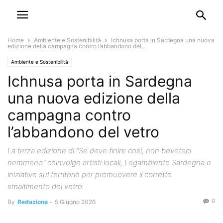
Home
Ambiente e Sostenibilità
Ichnusa porta in Sardegna una nuova
edizione della campagna contro l’abbandono del...
Ambiente e Sostenibilità
Ichnusa porta in Sardegna
una nuova edizione della
campagna contro
l’abbandono del vetro
La terza edizione di “Se deve finire così, non beveteci
nemmeno” coinvolge artisti locali, Legambiente Sardegna e
iniziative sul territorio per promuovere il corretto
smaltimento del vetro.
0
By
Redazione
-
5 Giugno 2026