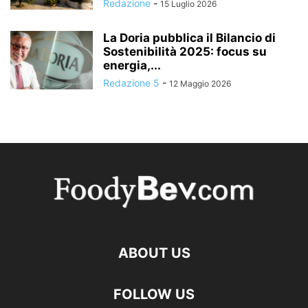
Redazione
-
15 Luglio 2026
La Doria pubblica il Bilancio di
Sostenibilità 2025: focus su
energia,...
Redazione 5
-
12 Maggio 2026
ABOUT US
FOLLOW US