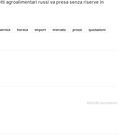
otti agroalimentari russi va presa senza riserve in
service
horeca
import
mercato
prezzi
quotazioni
Articolo succesivo