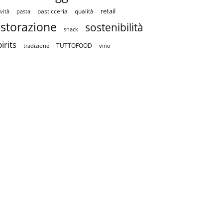
retail
pasticceria
qualità
vità
pasta
istorazione
sostenibilità
snack
irits
TUTTOFOOD
tradizione
vino