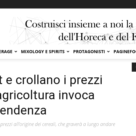
ERAGE
MIXOLOGY E SPIRITS
PROTAGONISTI
PAGINEF
t e crollano i prezzi dei cereali. Confagricoltura invoca un’inversione di...
e crollano i prezzi
agricoltura invoca
 tendenza
 prezzi all’origine dei cereali, che graverà a lungo andare