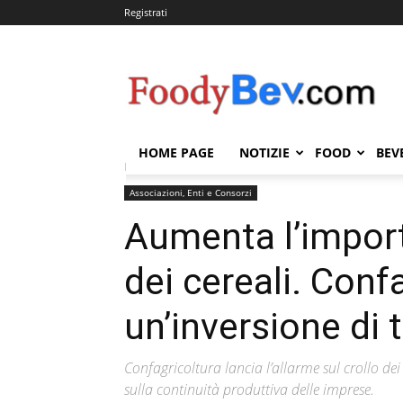
Registrati
FOODYBEV.COM
HOME PAGE
NOTIZIE
FOOD
BEV
Home
Associazioni, Enti e Consorzi
Aumenta l’impor
Associazioni, Enti e Consorzi
Aumenta l’import 
dei cereali. Conf
un’inversione di
Confagricoltura lancia l’allarme sul crollo dei
sulla continuità produttiva delle imprese.