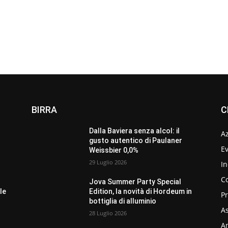
BIRRA
C
Dalla Baviera senza alcol: il
A
gusto autentico di Paulaner
Ev
Weissbier 0,0%
29 Luglio 2026
In
C
Jova Summer Party Special
le
Edition, la novità di Hordeum in
P
bottiglia di alluminio
As
28 Luglio 2026
Am