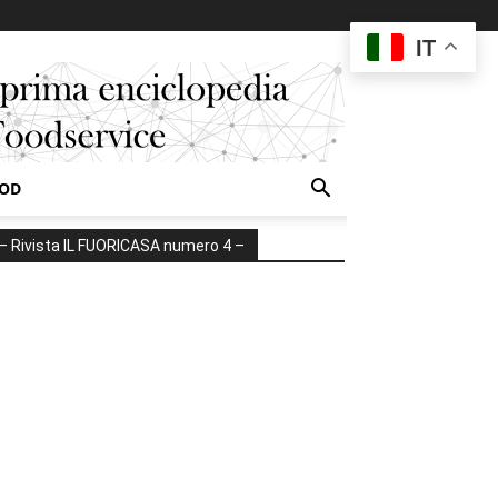
IT
OOD
– Rivista IL FUORICASA numero 4 –