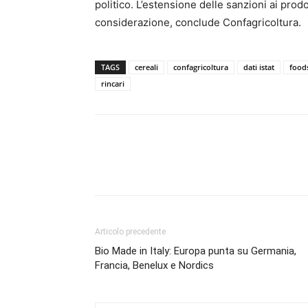
politico. L’estensione delle sanzioni ai prod
considerazione, conclude Confagricoltura.
TAGS
cereali
confagricoltura
dati istat
food
rincari
Condividi
Articolo precedente
Bio Made in Italy: Europa punta su Germania,
Francia, Benelux e Nordics