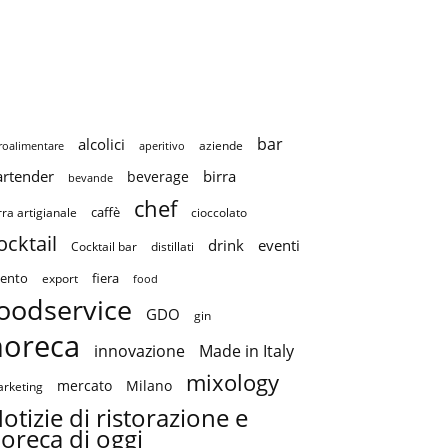
bar
alcolici
aziende
roalimentare
aperitivo
artender
birra
beverage
bevande
chef
caffè
cioccolato
rra artigianale
ocktail
drink
eventi
Cocktail bar
distillati
ento
fiera
export
food
oodservice
GDO
gin
horeca
innovazione
Made in Italy
mixology
mercato
Milano
rketing
otizie di ristorazione e
oreca di oggi