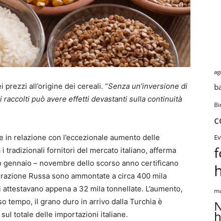
ag
i prezzi all’origine dei cereali. “
Senza un’inversione di
b
 raccolti può avere effetti devastanti sulla continuità
Bi
c
e in relazione con l’eccezionale aumento delle
Ev
f
 tradizionali fornitori del mercato italiano, afferma
iodo gennaio – novembre dello scorso anno certificano
derazione Russa sono ammontate a circa 400 mila
i attestavano appena a 32 mila tonnellate. L’aumento,
ma
sso tempo, il grano duro in arrivo dalla Turchia è
N
h
ul totale delle importazioni italiane.