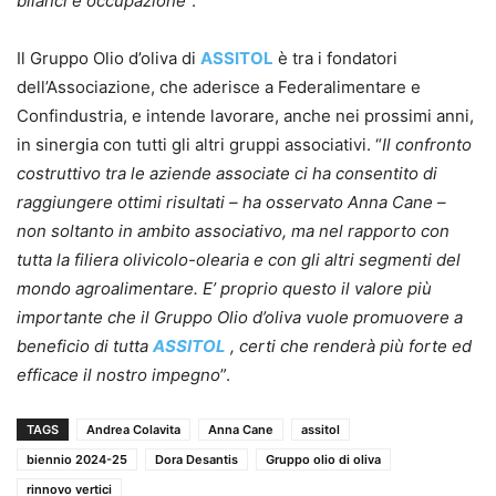
bilanci e occupazione
”.
Il Gruppo Olio d’oliva di
ASSITOL
è tra i fondatori
dell’Associazione, che aderisce a Federalimentare e
Confindustria, e intende lavorare, anche nei prossimi anni,
in sinergia con tutti gli altri gruppi associativi. “
Il confronto
costruttivo tra le aziende associate ci ha consentito di
raggiungere ottimi risultati – ha osservato Anna Cane –
non soltanto in ambito associativo, ma nel rapporto con
tutta la filiera olivicolo-olearia e con gli altri segmenti del
mondo agroalimentare. E’ proprio questo il valore più
importante che il Gruppo Olio d’oliva vuole promuovere a
beneficio di tutta
ASSITOL
, certi che renderà più forte ed
efficace il nostro impegno
”.
TAGS
Andrea Colavita
Anna Cane
assitol
biennio 2024-25
Dora Desantis
Gruppo olio di oliva
rinnovo vertici