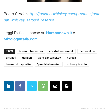
Photo Credit:
https://goldbarwhiskey.com/products/gold-
bar-whiskey-satoshi-reserve
Leggi l’articolo anche su
Horecanews.it
e
MixologyItalia.com
TAGS
burnout bartender
cocktail sostenibili
criptovalute
distillati
garnish
Gold Bar Whiskey
horeca
lavoratori ospitalità
Sprechi alimentari
whiskey bitcoin
Articolo precedente
Articolo succesivo