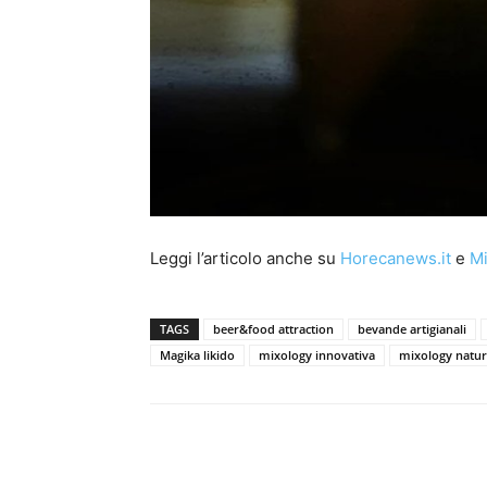
Leggi l’articolo anche su
Horecanews.it
e
Mi
TAGS
beer&food attraction
bevande artigianali
Magika likido
mixology innovativa
mixology natur