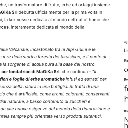
he, un trasformatore di frutta, erbe ed ortaggi insieme
GiKa Srl
debutta ufficialmente per la prima volta in
mini, la kermesse dedicata al mondo dell’out of home che
rcus
, interamente dedicata al mondo della
ag
lla Valcanale, incastonato tra le Alpi Giulie e le
b
cuore della storica foresta del tarvisiano, è il punto di
Bi
a la sorgente di acqua pura alla base del nostro
c
, co-fondatrice di MaGiKa Srl
, che continua – “
Il
fiori e foglie di erbe aromatiche
infusi ed estratti per
Ev
f
senza della natura in una bottiglia. Si tratta di una
iò che è artificiale, come aromi, coloranti, conservanti
dial naturale, a basso contenuto di zuccheri e
nde alle nuove esigenze del mondo della ristorazione e
ma
entela sempre più orientata verso prodotti autentici,
N
h