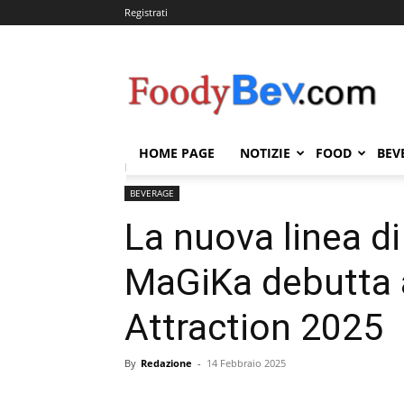
Registrati
FOODYBEV.COM
HOME PAGE
NOTIZIE
FOOD
BEV
Home
BEVERAGE
La nuova linea di botanical cor
BEVERAGE
La nuova linea di
MaGiKa debutta
Attraction 2025
By
Redazione
-
14 Febbraio 2025