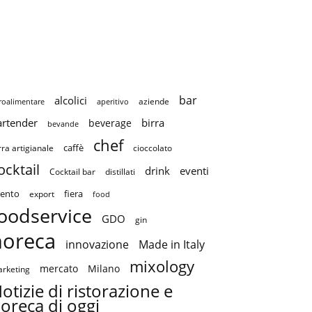
bar
alcolici
aziende
roalimentare
aperitivo
artender
birra
beverage
bevande
chef
caffè
cioccolato
rra artigianale
ocktail
drink
eventi
Cocktail bar
distillati
ento
fiera
export
food
oodservice
GDO
gin
horeca
innovazione
Made in Italy
mixology
mercato
Milano
rketing
otizie di ristorazione e
oreca di oggi