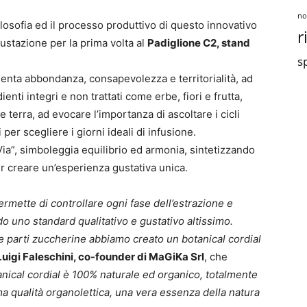
no
losofia ed il processo produttivo di questo innovativo
r
gustazione per la prima volta al
Padiglione C2, stand
sp
senta abbondanza, consapevolezza e territorialità, ad
nti integri e non trattati come erbe, fiori e frutta,
a e terra, ad evocare l’importanza di ascoltare i cicli
ni per scegliere i giorni ideali di infusione.
ia”, simboleggia equilibrio ed armonia, sintetizzando
r creare un’esperienza gustativa unica.
ermette di controllare ogni fase dell’estrazione e
do uno standard qualitativo e gustativo altissimo.
 e parti zuccherine abbiamo creato un botanical cordial
Luigi Faleschini, co-founder di MaGiKa Srl
, che
anical cordial è 100% naturale ed organico, totalmente
sima qualità organolettica, una vera essenza della natura