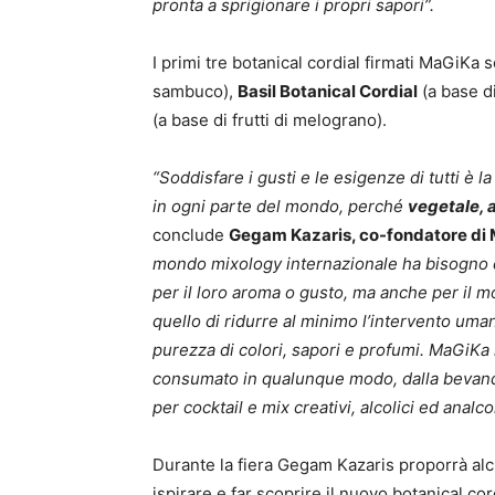
pronta a sprigionare i propri sapori”.
I primi tre botanical cordial firmati MaGiKa
sambuco),
Basil Botanical Cordial
(a base di
(a base di frutti di melograno).
“Soddisfare i gusti e le esigenze di tutti è l
in ogni parte del mondo, perché
vegetale, 
conclude
Gegam Kazaris, co-fondatore di 
mondo mixology internazionale ha bisogno di 
per il loro aroma o gusto, ma anche per il mo
quello di ridurre al minimo l’intervento uman
purezza di colori, sapori e profumi. MaGiKa 
consumato in qualunque modo, dalla bevanda
per cocktail e mix creativi, alcolici ed analcol
Durante la fiera Gegam Kazaris proporrà alcu
ispirare e far scoprire il nuovo botanical co