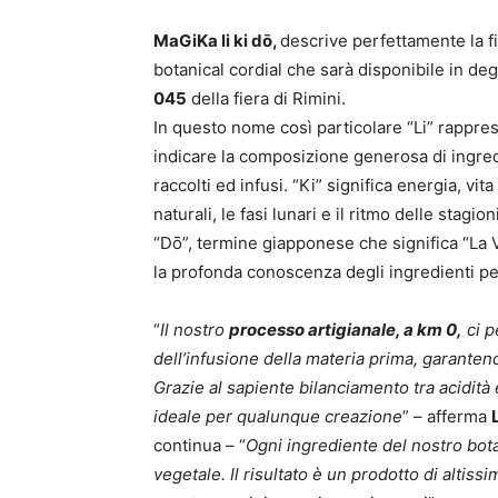
MaGiKa li ki dō,
descrive perfettamente la fi
botanical cordial che sarà disponibile in de
045
della fiera di Rimini.
In questo nome così particolare “Li” rappre
indicare la composizione generosa di ingredie
raccolti ed infusi. “Ki” significa energia, vit
naturali, le fasi lunari e il ritmo delle stagio
“Dō”, termine giapponese che significa “La V
la profonda conoscenza degli ingredienti pe
“
Il nostro
processo artigianale, a km 0,
ci p
dell’infusione della materia prima, garanten
Grazie al sapiente bilanciamento tra acidità
ideale per qualunque creazione
” – afferma
continua – “
Ogni ingrediente del nostro bot
vegetale. Il risultato è un prodotto di altis