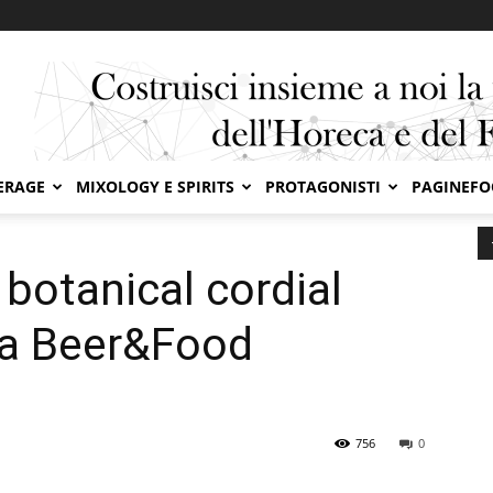
ERAGE
MIXOLOGY E SPIRITS
PROTAGONISTI
PAGINEF
dial MaGiKa debutta a Beer&Food Attraction 2025
 botanical cordial
 a Beer&Food
756
0