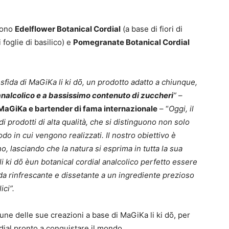
 sono
Edelflower Botanical Cordial
(a base di fiori di
 foglie di basilico) e
Pomegranate Botanical Cordial
a sfida di MaGiKa li ki dō, un prodotto adatto a chiunque,
analcolico e a bassissimo contenuto di zuccheri
”
–
MaGiKa e bartender di fama internazionale
– “
Oggi, il
prodotti di alta qualità, che si distinguono non solo
do in cui vengono realizzati. Il nostro obiettivo è
o, lasciando che la natura si esprima in tutta la sua
li ki dō èun botanical cordial analcolico perfetto essere
 rinfrescante e dissetante a un ingrediente prezioso
ici”.
ne delle sue creazioni a base di MaGiKa li ki dō, per
rdial pronto a conquistare il mondo.