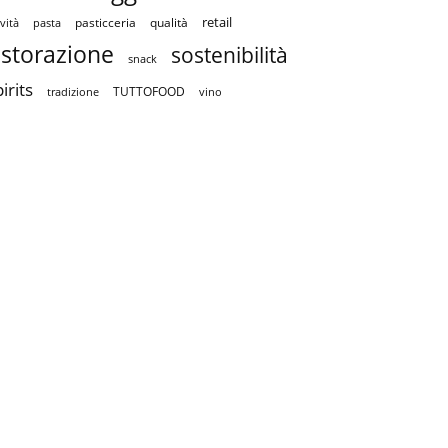
retail
pasticceria
qualità
vità
pasta
istorazione
sostenibilità
snack
irits
TUTTOFOOD
tradizione
vino