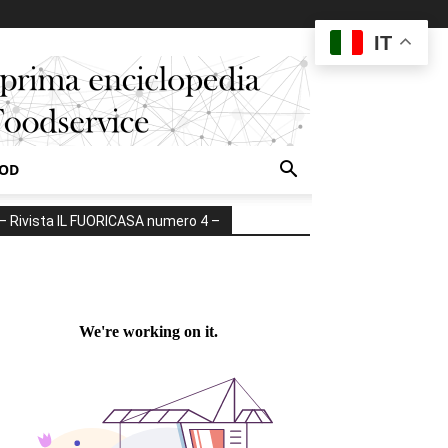
IT
OOD
– Rivista IL FUORICASA numero 4 –