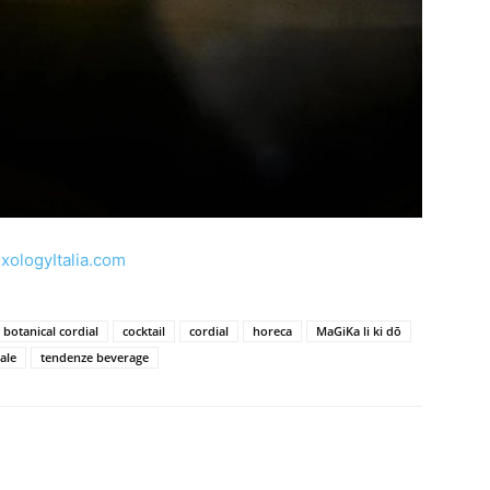
xologyItalia.com
botanical cordial
cocktail
cordial
horeca
MaGiKa li ki dō
ale
tendenze beverage