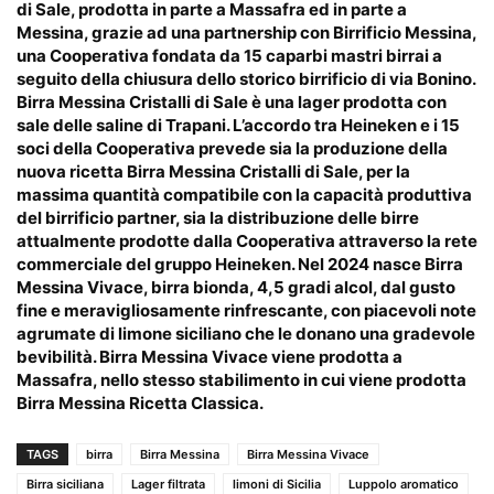
di Sale, prodotta in parte a Massafra ed in parte a
Messina, grazie ad una partnership con Birrificio Messina,
una Cooperativa fondata da 15 caparbi mastri birrai a
seguito della chiusura dello storico birrificio di via Bonino.
Birra Messina Cristalli di Sale è una lager prodotta con
sale delle saline di Trapani. L’accordo tra Heineken e i 15
soci della Cooperativa prevede sia la produzione della
nuova ricetta Birra Messina Cristalli di Sale, per la
massima quantità compatibile con la capacità produttiva
del birrificio partner, sia la distribuzione delle birre
attualmente prodotte dalla Cooperativa attraverso la rete
commerciale del gruppo Heineken. Nel 2024 nasce Birra
Messina Vivace, birra bionda, 4,5 gradi alcol, dal gusto
fine e meravigliosamente rinfrescante, con piacevoli note
agrumate di limone siciliano che le donano una gradevole
bevibilità. Birra Messina Vivace viene prodotta a
Massafra, nello stesso stabilimento in cui viene prodotta
Birra Messina Ricetta Classica.
TAGS
birra
Birra Messina
Birra Messina Vivace
Birra siciliana
Lager filtrata
limoni di Sicilia
Luppolo aromatico