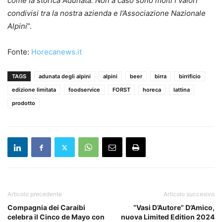
come la storica Adunata. Non a caso sono molti i valori
condivisi tra la nostra azienda e l’Associazione Nazionale
Alpini
”.
Fonte:
Horecanews.it
TAGS
adunata degli alpini
alpini
beer
birra
birrificio
edizione limitata
foodservice
FORST
horeca
lattina
prodotto
Articolo precedente
Articolo succesivo
Compagnia dei Caraibi
“Vasi D’Autore” D’Amico,
celebra il Cinco de Mayo con
nuova Limited Edition 2024