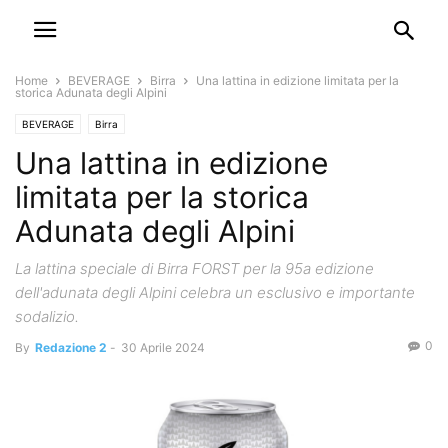
Home
BEVERAGE
Birra
Una lattina in edizione limitata per la
storica Adunata degli Alpini
BEVERAGE
Birra
Una lattina in edizione
limitata per la storica
Adunata degli Alpini
La lattina speciale di Birra FORST per la 95a edizione
dell'adunata degli Alpini celebra un esclusivo e importante
sodalizio.
0
By
Redazione 2
-
30 Aprile 2024