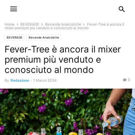
Home
BEVERAGE
Bevande Analcoliche
Fever-Tree è ancora il
mixer premium più venduto e conosciuto al mondo
BEVERAGE
Bevande Analcoliche
Fever-Tree è ancora il mixer
premium più venduto e
conosciuto al mondo
0
By
Redazione
-
1 Marzo 2024