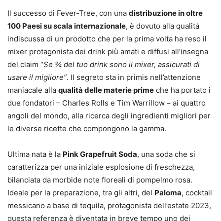
Il successo di Fever-Tree, con una
distribuzione in oltre
100 Paesi su scala internazionale
, è dovuto alla qualità
indiscussa di un prodotto che per la prima volta ha reso il
mixer protagonista dei drink più amati e diffusi all’insegna
del claim “
Se
¾
del tuo drink sono il mixer, assicurati di
usare il migliore”
. Il segreto sta in primis nell’attenzione
maniacale alla
qualità delle materie prime
che ha portato i
due fondatori – Charles Rolls e Tim Warrillow – ai quattro
angoli del mondo, alla ricerca degli ingredienti migliori per
le diverse ricette che compongono la gamma.
Ultima nata è la
Pink Grapefruit Soda
, una soda che si
caratterizza per una iniziale esplosione di freschezza,
bilanciata da morbide note floreali di pompelmo rosa.
Ideale per la preparazione, tra gli altri, del
Paloma
, cocktail
messicano a base di tequila, protagonista dell’estate 2023,
questa referenza è diventata in breve tempo uno dei