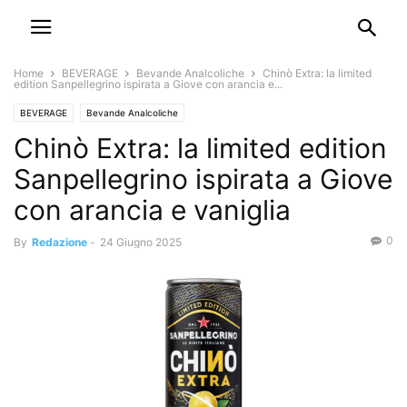
Home
BEVERAGE
Bevande Analcoliche
Chinò Extra: la limited
edition Sanpellegrino ispirata a Giove con arancia e...
BEVERAGE
Bevande Analcoliche
Chinò Extra: la limited edition
Sanpellegrino ispirata a Giove
con arancia e vaniglia
0
By
Redazione
-
24 Giugno 2025