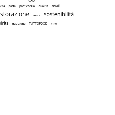
retail
pasticceria
qualità
vità
pasta
istorazione
sostenibilità
snack
irits
TUTTOFOOD
tradizione
vino