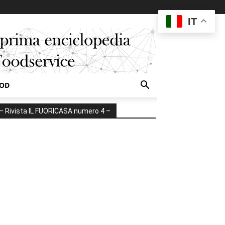
IT
OOD
– Rivista IL FUORICASA numero 4 –