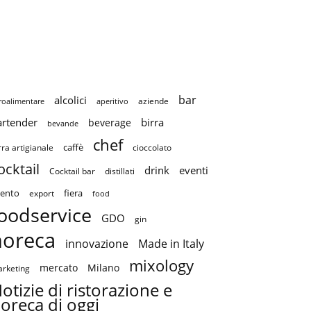
bar
alcolici
aziende
roalimentare
aperitivo
artender
birra
beverage
bevande
chef
caffè
cioccolato
rra artigianale
ocktail
drink
eventi
Cocktail bar
distillati
ento
fiera
export
food
oodservice
GDO
gin
horeca
innovazione
Made in Italy
mixology
mercato
Milano
rketing
otizie di ristorazione e
oreca di oggi