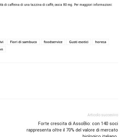
ità di caﬀeina di una tazzina di caﬀè, ossia 80 mg. Per maggiori informazioni:
ivi
Fiori di sambuco
foodservice
Gusti esotici
horeca
on
Articolo succesivo
Forte crescita di AssoBio: con 140 soci
rappresenta oltre il 70% del valore di mercato
biologico italiano