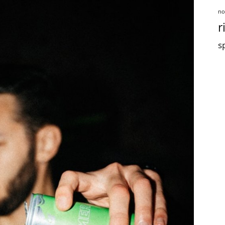
no
r
sp