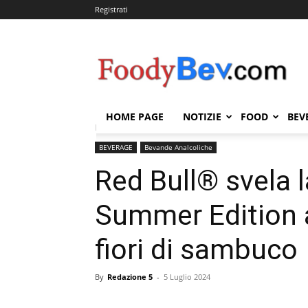
Registrati
FOODYBEV.COM
HOME PAGE
NOTIZIE
FOOD
BEV
Home
BEVERAGE
Bevande Analcoliche
Red Bul
BEVERAGE
Bevande Analcoliche
Red Bull® svela 
Summer Edition a
fiori di sambuco
By
Redazione 5
-
5 Luglio 2024