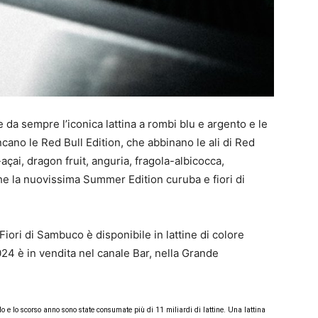
a sempre l’iconica lattina a rombi blu e argento e le
ncano le Red Bull Edition, che abbinano le ali di Red
açai, dragon fruit, anguria, fragola-albicocca,
che la nuovissima Summer Edition curuba e fiori di
ori di Sambuco è disponibile in lattine di colore
024 è in vendita nel canale Bar, nella Grande
do e lo scorso anno sono state consumate più di 11 miliardi di lattine. Una lattina