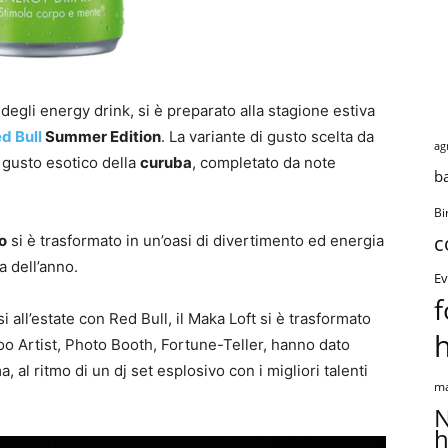
degli energy drink, si è preparato alla stagione estiva
d Bull
Summer Edition
. La variante di gusto scelta da
ag
l gusto esotico della
curuba
, completato da note
b
Bi
c
o
si è trasformato in un’oasi di divertimento ed energia
a dell’anno.
Ev
f
all’estate con Red Bull, il Maka Loft si è trasformato
 Artist, Photo Booth, Fortune-Teller, hanno dato
, al ritmo di un dj set esplosivo con i migliori talenti
ma
N
h