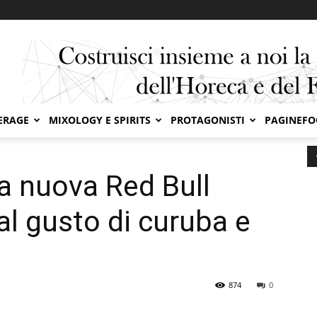
ERAGE
MIXOLOGY E SPIRITS
PROTAGONISTI
PAGINEF
l® svela la nuova Red Bull Summer Edition al gusto di...
la nuova Red Bull
l gusto di curuba e
874
0