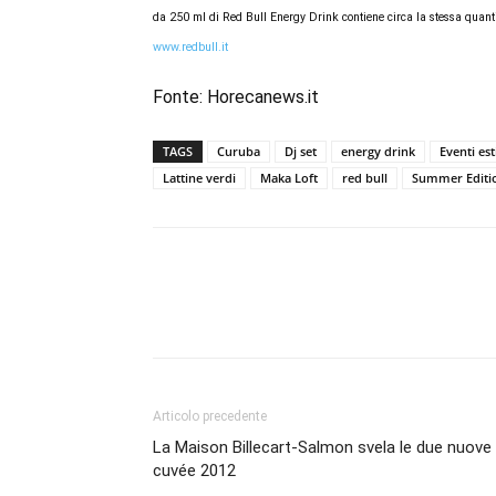
da 250 ml di Red Bull Energy Drink contiene circa la stessa quant
www.redbull.it
Fonte:
Horecanews.it
TAGS
Curuba
Dj set
energy drink
Eventi est
Lattine verdi
Maka Loft
red bull
Summer Editi
Condividi
Articolo precedente
La Maison Billecart-Salmon svela le due nuove
cuvée 2012