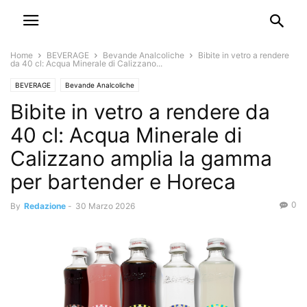
Home
BEVERAGE
Bevande Analcoliche
Bibite in vetro a rendere
da 40 cl: Acqua Minerale di Calizzano...
BEVERAGE
Bevande Analcoliche
Bibite in vetro a rendere da
40 cl: Acqua Minerale di
Calizzano amplia la gamma
per bartender e Horeca
0
By
Redazione
-
30 Marzo 2026