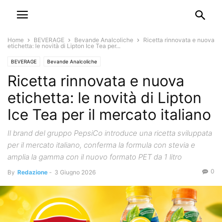
Home
BEVERAGE
Bevande Analcoliche
Ricetta rinnovata e nuova
etichetta: le novità di Lipton Ice Tea per...
BEVERAGE
Bevande Analcoliche
Ricetta rinnovata e nuova
etichetta: le novità di Lipton
Ice Tea per il mercato italiano
Il brand del gruppo PepsiCo introduce una ricetta sviluppata
per il mercato italiano, conferma la formula con stevia e
amplia la gamma con il nuovo formato PET da 1 litro
0
By
Redazione
-
3 Giugno 2026