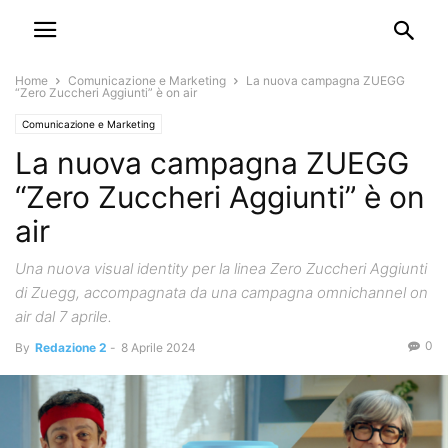
Home
Comunicazione e Marketing
La nuova campagna ZUEGG
“Zero Zuccheri Aggiunti” è on air
Comunicazione e Marketing
La nuova campagna ZUEGG
“Zero Zuccheri Aggiunti” è on
air
Una nuova visual identity per la linea Zero Zuccheri Aggiunti
di Zuegg, accompagnata da una campagna omnichannel on
air dal 7 aprile.
0
By
Redazione 2
-
8 Aprile 2024