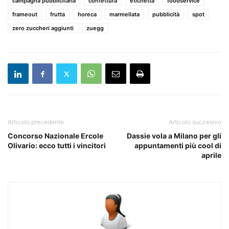
campagna pubblicitaria
confettura
etichetta
foodservice
frameout
frutta
horeca
marmellata
pubblicità
spot
zero zuccheri aggiunti
zuegg
Articolo precedente
Articolo succesivo
Concorso Nazionale Ercole
Dassie vola a Milano per gli
Olivario: ecco tutti i vincitori
appuntamenti più cool di
aprile