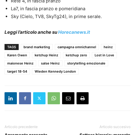
Rete 4, in fascia pranzo
La7, in fascia pranzo e pomeridiana
Sky (Cielo, TV8, SkyTg24), in prime serale.
Leggi l’articolo anche su
Horecanews.it
TAGS
brand marketing
campagna omnichannel
heinz
Karen Owen
ketchup Heinz
ketchup zero
Lost in Love
maionese Heinz
salse Heinz
storytelling emozionale
target 18-54
Wieden Kennedy London
Articolo precedente
Articolo succesivo
Agromonte presenta
Settore birrario: mercato