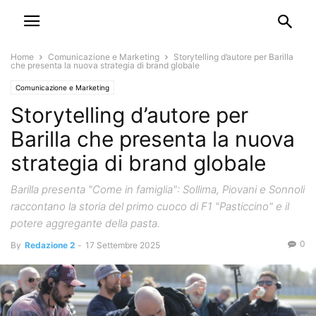
Home
Comunicazione e Marketing
Storytelling d’autore per Barilla
che presenta la nuova strategia di brand globale
Comunicazione e Marketing
Storytelling d’autore per
Barilla che presenta la nuova
strategia di brand globale
Barilla presenta "Come in famiglia": Sollima, Piovani e Sonnoli
raccontano la storia del primo cuoco di F1 "Pasticcino" e il
potere aggregante della pasta.
0
By
Redazione 2
-
17 Settembre 2025