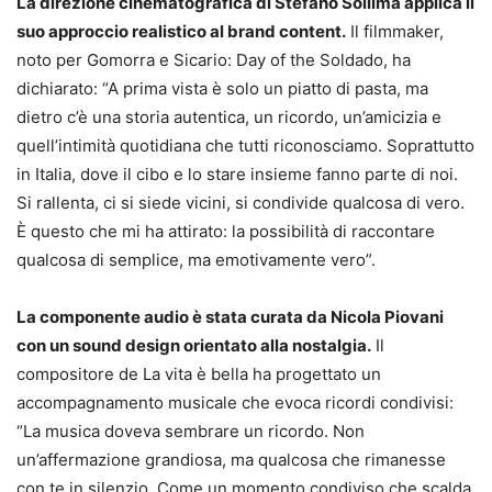
La direzione cinematografica di Stefano Sollima applica il
suo approccio realistico al brand content.
Il filmmaker,
noto per Gomorra e Sicario: Day of the Soldado, ha
dichiarato: “A prima vista è solo un piatto di pasta, ma
dietro c’è una storia autentica, un ricordo, un’amicizia e
quell’intimità quotidiana che tutti riconosciamo. Soprattutto
in Italia, dove il cibo e lo stare insieme fanno parte di noi.
Si rallenta, ci si siede vicini, si condivide qualcosa di vero.
È questo che mi ha attirato: la possibilità di raccontare
qualcosa di semplice, ma emotivamente vero”.
La componente audio è stata curata da Nicola Piovani
con un sound design orientato alla nostalgia.
Il
compositore de La vita è bella ha progettato un
accompagnamento musicale che evoca ricordi condivisi:
“La musica doveva sembrare un ricordo. Non
un’affermazione grandiosa, ma qualcosa che rimanesse
con te in silenzio. Come un momento condiviso che scalda